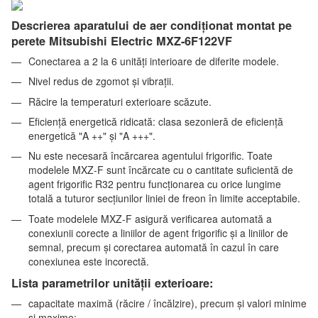
Descrierea aparatului de aer condiționat montat pe
perete Mitsubishi Electric MXZ-6F122VF
Conectarea a 2 la 6 unități interioare de diferite modele.
Nivel redus de zgomot și vibrații.
Răcire la temperaturi exterioare scăzute.
Eficiență energetică ridicată: clasa sezonieră de eficiență
energetică "A ++" și "A +++".
Nu este necesară încărcarea agentului frigorific. Toate
modelele MXZ-F sunt încărcate cu o cantitate suficientă de
agent frigorific R32 pentru funcționarea cu orice lungime
totală a tuturor secțiunilor liniei de freon în limite acceptabile.
Toate modelele MXZ-F asigură verificarea automată a
conexiunii corecte a liniilor de agent frigorific și a liniilor de
semnal, precum și corectarea automată în cazul în care
conexiunea este incorectă.
Lista parametrilor unității exterioare:
capacitate maximă (răcire / încălzire), precum și valori minime
și maxime;