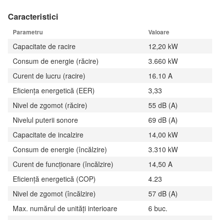
Caracteristici
Parametru
Valoare
Capacitate de racire
12,20 kW
Consum de energie (răcire)
3.660 kW
Curent de lucru (racire)
16.10 A
Eficiența energetică (EER)
3,33
Nivel de zgomot (răcire)
55 dB (A)
Nivelul puterii sonore
69 dB (A)
Capacitate de incalzire
14,00 kW
Consum de energie (încălzire)
3.310 kW
Curent de funcționare (încălzire)
14,50 A
Eficiență energetică (COP)
4.23
Nivel de zgomot (încălzire)
57 dB (A)
Max. numărul de unități interioare
6 buc.