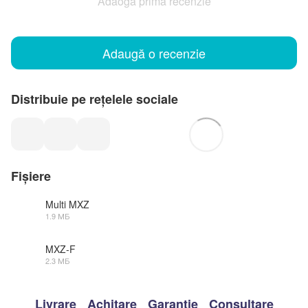
Adaogă prima recenzie
Adaugă o recenzie
Distribuie pe rețelele sociale
Fișiere
Multi MXZ
1.9 МБ
PDF
MXZ-F
2.3 МБ
PDF
Livrare
Achitare
Garanție
Consultare