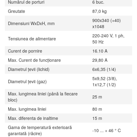
Numărul de porturi
6 buc.
Greutate
87,0 kg
900x340 (+40)
Dimensiuni WxDxH, mm
x1048
220-240 V, 1 ph,
Tensiunea de alimentare
50 Hz
Curent de pornire
16.10 A
Max. Curent de funcționare
29,80 A
Diametrul țevii (lichid)
6x6,35 (1/4)
5x9,52 (3/8),
Diametrul țevii (gaz)
1x12,7 (1/2)
Max. lungimea liniei (până la fiecare
25 m
bloc)
Max. lungimea liniei
80 m
Max. diferenta de inaltime
15 m
Gama de temperatură exterioară
-10 ... + 46 ° C
garantată (răcire)