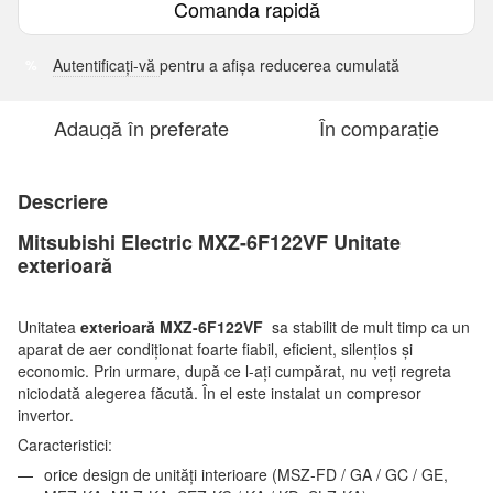
Comanda rapidă
Autentificați-vă
pentru a afișa reducerea cumulată
%
Adaugă în preferate
În comparație
Descriere
Mitsubishi Electric MXZ-6F122VF Unitate
exterioară
Unitatea
exterioară MXZ-6F122VF
sa stabilit de mult timp ca un
aparat de aer condiționat foarte fiabil, eficient, silențios și
economic. Prin urmare, după ce l-ați cumpărat, nu veți regreta
niciodată alegerea făcută. În el este instalat un compresor
invertor.
Caracteristici:
orice design de unități interioare (MSZ-FD / GA / GC / GE,