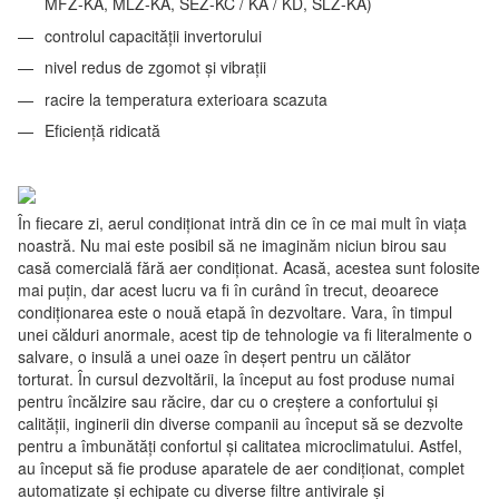
MFZ-KA, MLZ-KA, SEZ-KC / KA / KD, SLZ-KA)
controlul capacității invertorului
nivel redus de zgomot și vibrații
racire la temperatura exterioara scazuta
Eficiență ridicată
În fiecare zi, aerul condiționat intră din ce în ce mai mult în viața
noastră. Nu mai este posibil să ne imaginăm niciun birou sau
casă comercială fără aer condiționat. Acasă, acestea sunt folosite
mai puțin, dar acest lucru va fi în curând în trecut, deoarece
condiționarea este o nouă etapă în dezvoltare. Vara, în timpul
unei călduri anormale, acest tip de tehnologie va fi literalmente o
salvare, o insulă a unei oaze în deșert pentru un călător
torturat. În cursul dezvoltării, la început au fost produse numai
pentru încălzire sau răcire, dar cu o creștere a confortului și
calității, inginerii din diverse companii au început să se dezvolte
pentru a îmbunătăți confortul și calitatea microclimatului. Astfel,
au început să fie produse aparatele de aer condiționat, complet
automatizate și echipate cu diverse filtre antivirale și