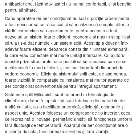
antibacteriene, făcându-l astfel nu numai confortabil, ci și benefic
pentru sănătate.
Când aparatele de aer condiționat au luat o poziție proeminentă,
a fost necesar să se răcească și să încălzească complet diferite
clădiri comerciale sau apartamente, pentru aceasta a fost
dezvoltat un sistem foarte eficient, economic și maxim simplificat,
căruia i s-a dat numele - un sistem split. Acest tip a devenit într-
adevăr foarte eficient, deoarece consta din 1 unitate exterioară,
la care erau conectate mai multe unități interioare. Cu ajutorul
acestei prize structurale, este posibil să se răcească sau să se
încălzească în mod eficient, și cel mai important din punct de
vedere economic. Eficiența sistemului split este, de asemenea,
foarte vizibilă în comparație cu instalarea mai multor aparate de
aer condiționat convenționale pentru întregul apartament.
Sistemele split Mitsubishi sunt un brand în tehnologia de
climatizare, datorită faptului că sunt fabricate din materiale de
înaltă calitate, au o fiabilitate puternică, eficiență, economie și
aspect unic. Acestea folosesc un compresor de tip invertor, ceea
ce reprezintă o inovație, permițând unității să funcționeze uniform
fără fluctuații de temperatură. Aparatul de aer condiționat are o
eficiență ridicată, funcționează silențios și fără vibrații.