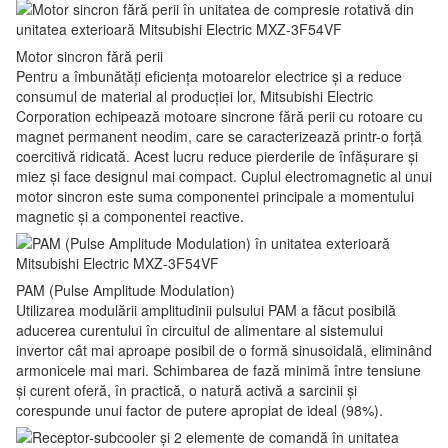
Motor sincron fără perii
Pentru a îmbunătăți eficiența motoarelor electrice și a reduce
consumul de material al producției lor, Mitsubishi Electric
Corporation echipează motoare sincrone fără perii cu rotoare cu
magnet permanent neodim, care se caracterizează printr-o forță
coercitivă ridicată. Acest lucru reduce pierderile de înfășurare și
miez și face designul mai compact. Cuplul electromagnetic al unui
motor sincron este suma componentei principale a momentului
magnetic și a componentei reactive.
PAM (Pulse Amplitude Modulation)
Utilizarea modulării amplitudinii pulsului PAM a făcut posibilă
aducerea curentului în circuitul de alimentare al sistemului
invertor cât mai aproape posibil de o formă sinusoidală, eliminând
armonicele mai mari. Schimbarea de fază minimă între tensiune
și curent oferă, în practică, o natură activă a sarcinii și
corespunde unui factor de putere apropiat de ideal (98%).