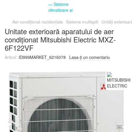
Aer condiționat rezidențiale
Sisteme multisplit
Unități exterioar
Unitate exterioară aparatului de aer
condiționat Mitsubishi Electric MXZ-
6F122VF
Articol:
ID999MARKET_6216078
Lasa-ți un comentariu