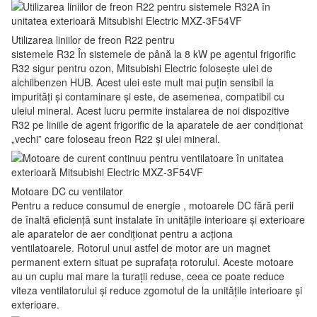
Utilizarea liniilor de freon R22 pentru
sistemele R32 În sistemele de până la 8 kW pe agentul frigorific
R32 sigur pentru ozon, Mitsubishi Electric folosește ulei de
alchilbenzen HUB. Acest ulei este mult mai puțin sensibil la
impurități și contaminare și este, de asemenea, compatibil cu
uleiul mineral. Acest lucru permite instalarea de noi dispozitive
R32 pe liniile de agent frigorific de la aparatele de aer condiționat
„vechi” care foloseau freon R22 și ulei mineral.
Motoare DC cu ventilator
Pentru a reduce consumul de energie , motoarele DC fără perii
de înaltă eficiență sunt instalate în unitățile interioare și exterioare
ale aparatelor de aer condiționat pentru a acționa
ventilatoarele. Rotorul unui astfel de motor are un magnet
permanent extern situat pe suprafața rotorului. Aceste motoare
au un cuplu mai mare la turații reduse, ceea ce poate reduce
viteza ventilatorului și reduce zgomotul de la unitățile interioare și
exterioare.