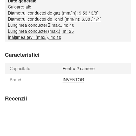
Date generale
Culoare: alb
Diametrul conductei de gaz (mm/in): 9.53 / 3/8″
Diametrul conductei de lichid (mm/in): 6.38 / 1/4″
Lungimea conductei Σ max., m: 40
Lungimea conductei (max.), m: 25
Înălțimea țevii (max.), m: 10
Caracteristici
Capacitate
Pentru 2 camere
Brand
INVENTOR
Recenzii