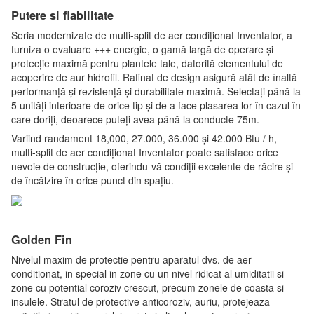
Putere si fiabilitate
Seria modernizate de multi-split de aer condiționat Inventator, a
furniza o evaluare +++ energie, o gamă largă de operare și
protecție maximă pentru plantele tale, datorită elementului de
acoperire de aur hidrofil. Rafinat de design asigură atât de înaltă
performanță și rezistență și durabilitate maximă. Selectați până la
5 unități interioare de orice tip și de a face plasarea lor în cazul în
care doriți, deoarece puteți avea până la conducte 75m.
Variind randament 18,000, 27.000, 36.000 și 42.000 Btu / h,
multi-split de aer condiționat Inventator poate satisface orice
nevoie de construcție, oferindu-vă condiții excelente de răcire și
de încălzire în orice punct din spațiu.
Golden Fin
Nivelul maxim de protectie pentru aparatul dvs. de aer
conditionat, in special in zone cu un nivel ridicat al umiditatii si
zone cu potential coroziv crescut, precum zonele de coasta si
insulele. Stratul de protective anticoroziv, auriu, protejeaza