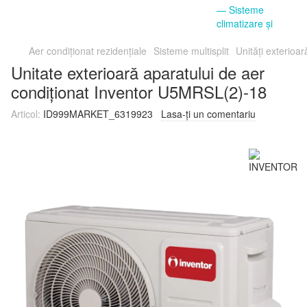
Aer condiționat rezidențiale
Sisteme multisplit
Unități exterioar
Unitate exterioară aparatului de aer
condiționat Inventor U5MRSL(2)-18
Articol:
ID999MARKET_6319923
Lasa-ți un comentariu