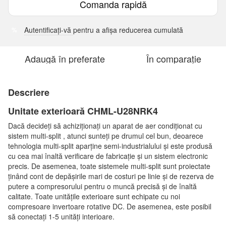
Comanda rapidă
Autentificați-vă
pentru a afișa reducerea cumulată
%
Adaugă în preferate
În comparație
Descriere
Unitate exterioară CHML-U28NRK4
Dacă decideți să achiziționați un aparat de aer condiționat cu
sistem multi-split , atunci sunteți pe drumul cel bun, deoarece
tehnologia multi-split aparține semi-industrialului și este produsă
cu cea mai înaltă verificare de fabricație și un sistem electronic
precis. De asemenea, toate sistemele multi-split sunt proiectate
ținând cont de depășirile mari de costuri pe linie și de rezerva de
putere a compresorului pentru o muncă precisă și de înaltă
calitate. Toate unitățile exterioare sunt echipate cu noi
compresoare invertoare rotative DC. De asemenea, este posibil
să conectați 1-5 unități interioare.