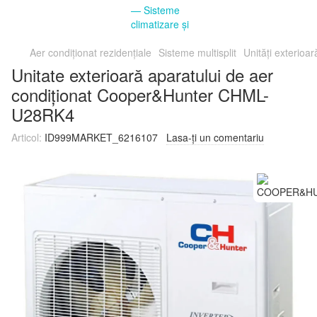
Aer condiționat rezidențiale
Sisteme multisplit
Unități exterioar
Unitate exterioară aparatului de aer
condiționat Cooper&Hunter CHML-
U28RK4
Articol:
ID999MARKET_6216107
Lasa-ți un comentariu