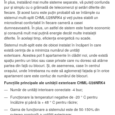
În plus, instalând mai multe sisteme separate, vă puteți confunda
pur și simplu cu o grămadă de telecomenzi și setări diferite din
fiecare. Și acest lucru este puțin probabil să se întâmple cu
sistemul multi-split CHML-U28NRK4 și veți putea stabili un
microclimat confortabil în fiecare cameră a casei
dumneavoastră. În plus, un astfel de sistem este foarte economic
și consumă mult mai puțină energie decât multe instalații
diferite. În același timp, eficiența energetică nu scade.
Sistemul multi-split este de obicei instalat în încăperi în care
există cerința de a minimiza numărul de unități
exterioare. Acestea pot fi apartamente în clădiri noi, unde există
spațiu pentru un bloc sau case private care nu doresc să atârne
partea din față cu blocuri. Și, de asemenea, case în centrul
orașului, unde întrebarea nu este să aglomerați fațada și în orice
apartament care este confuz de numărul de blocuri.
Funcțiile principale ale unității exterioare CHML-U28NRK4
Număr de unități interioare conectate -4 buc;
Funcționare la temperaturi negative de -20 ° C pentru
încălzire și până la + 48 ° C pentru răcire;
Gama de funcționare a sistemului este de 50-150% din
puterea nominală a unității exterioare;