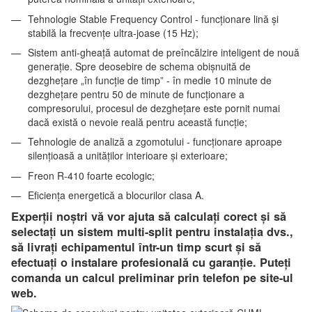
Tehnologie Stable Frequency Control - funcționare lină și
stabilă la frecvențe ultra-joase (15 Hz);
Sistem anti-gheață automat de preîncălzire inteligent de nouă
generație. Spre deosebire de schema obișnuită de
dezghețare „în funcție de timp” - în medie 10 minute de
dezghețare pentru 50 de minute de funcționare a
compresorului, procesul de dezghețare este pornit numai
dacă există o nevoie reală pentru această funcție;
Tehnologie de analiză a zgomotului - funcționare aproape
silențioasă a unităților interioare și exterioare;
Freon R-410 foarte ecologic;
Eficiența energetică a blocurilor clasa A.
Experții noștri vă vor ajuta să calculați corect și să
selectați un sistem multi-split pentru instalația dvs.,
să livrați echipamentul într-un timp scurt și să
efectuați o instalare profesională cu garanție. Puteți
comanda un calcul preliminar prin telefon pe site-ul
web.