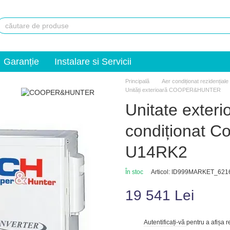
Garanție
Instalare si Servicii
Principală
Aer condiționat rezidențiale
Unități exterioară COOPER&HUNTER
Unitate exteri
condiționat 
U14RK2
În stoc
Articol: ID999MARKET_621
19 541 Lei
Autentificați-vă
pentru a afișa 
%