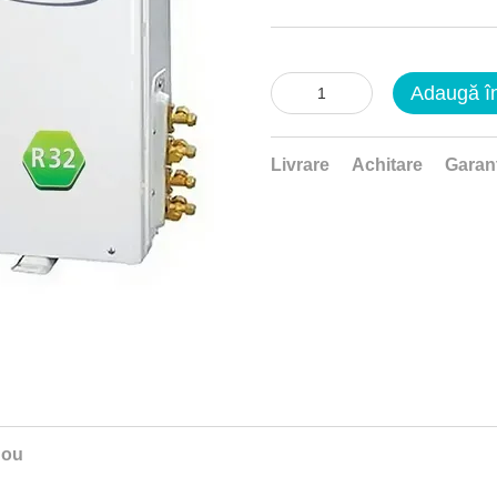
Adaugă î
Livrare
Achitare
Garan
nou