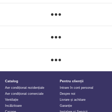
Catalog
Pentru clienții
Aer condiționat rezidențiale
Intrare în cont personal
Aer condiționat comerciale
Despre noi
Ventilație
Livrare și achitare
Incălzitoare
Garanție
Сazane
Instalare si Servicii