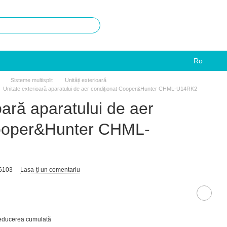
Ro
Sisteme multisplit
Unități exterioară
Unitate exterioară aparatului de aer condiționat Cooper&Hunter CHML-U14RK2
oară aparatului de aer
Cooper&Hunter CHML-
6103
Lasa-ți un comentariu
reducerea cumulată