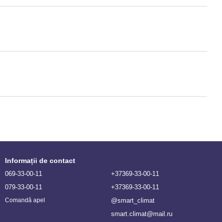
Informații de contact
069-33-00-11
+37369-33-00-11
079-33-00-11
+37369-33-00-11
@smart_climat
Comandă apel
smart.climat@mail.ru