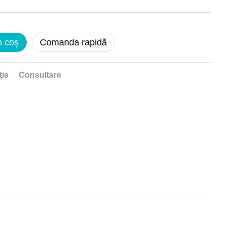
n coș
Comanda rapidă
ție
Consultare