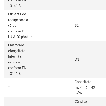
conform EN
13141-8
Eficiență de
recuperare a
căldurii
92
conform DIBt
LÜ-A 20 până la
Clasificare
etanșeitate
internă și
D1
externă
conform EN
13141-8
Capacitate
*
maximă – 40
m³/h
Când se