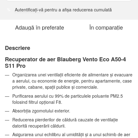
Autentificați-vă
pentru a afișa reducerea cumulată
%
Adaugă în preferate
În comparație
Descriere
Recuperator de aer
Blauberg Vento Eco A50-4
S11 Pro
Organizarea unei ventilații eficiente de alimentare și evacuare
a aerului, cu economie de energie, pentru apartamente, case
private, cabane, spații publice și comerciale.
Purificarea aerului cu 99% de particulele poluante PM2.5
folosind filtrul opțional F8.
Absorbția zgomotului exterior.
Reducerea pierderilor de căldură cauzate de ventilație
datorită recuperării căldurii.
Asigurarea unui echilibru al umidității și a unui schimb de aer