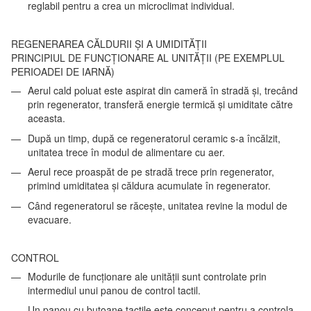
reglabil pentru a crea un microclimat individual.
REGENERAREA CĂLDURII ȘI A UMIDITĂȚII
PRINCIPIUL DE FUNCȚIONARE AL UNITĂȚII (PE EXEMPLUL
PERIOADEI DE IARNĂ)
Aerul cald poluat este aspirat din cameră în stradă și, trecând
prin regenerator, transferă energie termică și umiditate către
aceasta.
După un timp, după ce regeneratorul ceramic s-a încălzit,
unitatea trece în modul de alimentare cu aer.
Aerul rece proaspăt de pe stradă trece prin regenerator,
primind umiditatea și căldura acumulate în regenerator.
Când regeneratorul se răcește, unitatea revine la modul de
evacuare.
CONTROL
Modurile de funcționare ale unității sunt controlate prin
intermediul unui panou de control tactil.
Un panou cu butoane tactile este conceput pentru a controla