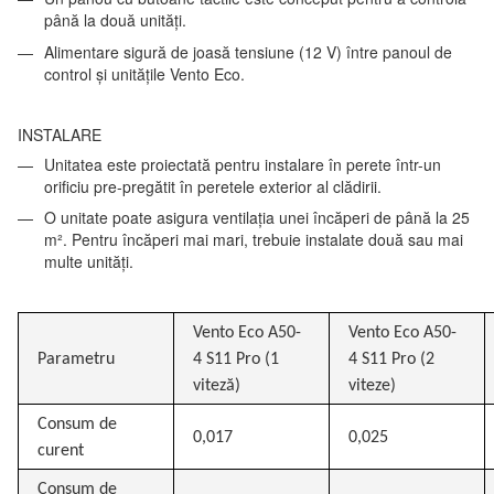
până la două unități.
Alimentare sigură de joasă tensiune (12 V) între panoul de
control și unitățile Vento Eco.
INSTALARE
Unitatea este proiectată pentru instalare în perete într-un
orificiu pre-pregătit în peretele exterior al clădirii.
O unitate poate asigura ventilația unei încăperi de până la 25
m². Pentru încăperi mai mari, trebuie instalate două sau mai
multe unități.
Vento Eco A50-
Vento Eco A50-
Parametru
4 S11 Pro (1
4 S11 Pro (2
viteză)
viteze)
Consum de
0,017
0,025
curent
Consum de