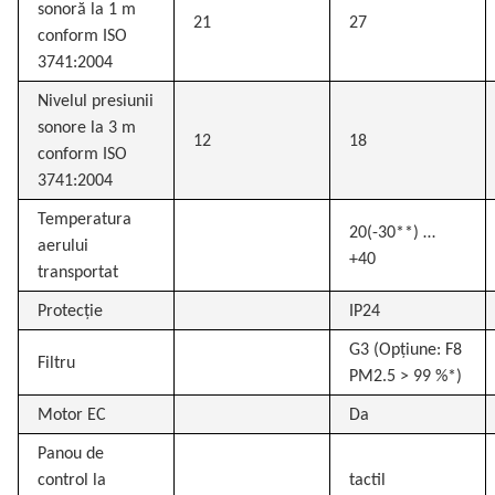
sonoră la 1 m
21
27
conform ISO
3741:2004
Nivelul presiunii
sonore la 3 m
12
18
conform ISO
3741:2004
Temperatura
20(-30**) …
aerului
+40
transportat
Protecție
IP24
G3 (Opțiune: F8
Filtru
PM2.5 > 99 %*)
Motor EC
Da
Panou de
control la
tactil