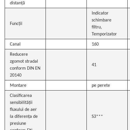
distanță
Indicator
schimbare
Funcții
filtru,
Temporizator
Canal
160
Reducere
zgomot stradal
41
conform DIN EN
20140
Montare
pe perete
Clasificarea
sensibilității
fluxului de aer
la diferența de
S3***
presiune