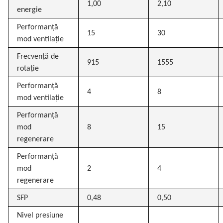
1,00
2,10
energie
Performanță
15
30
mod ventilație
Frecvență de
915
1555
rotație
Performanță
4
8
mod ventilație
Performanță
mod
8
15
regenerare
Performanță
mod
2
4
regenerare
SFP
0,48
0,50
Nivel presiune