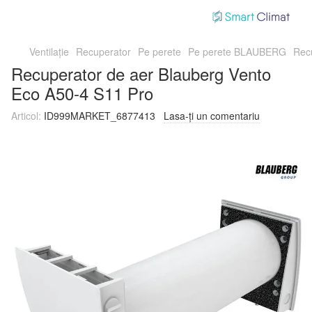
Ventilație
Recuperator
Pe perete
Pe perete BLAUBERG
Rec
Recuperator de aer Blauberg Vento
Eco A50-4 S11 Pro
Articol:
ID999MARKET_6877413
Lasa-ți un comentariu