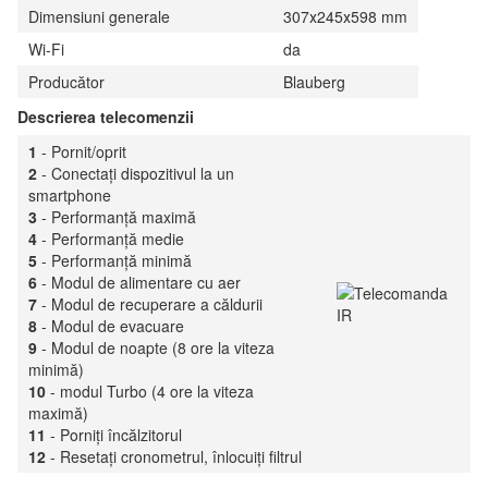
Dimensiuni generale
307х245х598 mm
Wi-Fi
da
Producător
Blauberg
Descrierea telecomenzii
1
- Pornit/oprit
2
- Conectați dispozitivul la un
smartphone
3
- Performanță maximă
4
- Performanță medie
5
- Performanță minimă
6
- Modul de alimentare cu aer
7
- Modul de recuperare a căldurii
8
- Modul de evacuare
9
- Modul de noapte (8 ore la viteza
minimă)
10
- modul Turbo (4 ore la viteza
maximă)
11
- Porniți încălzitorul
12
- Resetați cronometrul, înlocuiți filtrul