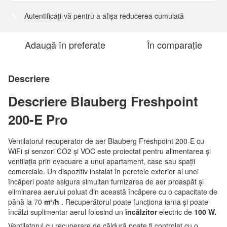
Autentificați-vă
pentru a afișa reducerea cumulată
%
Adaugă în preferate
În comparație
Descriere
Descriere Blauberg Freshpoint
200-E Pro
Ventilatorul recuperator de aer Blauberg Freshpoint 200-E cu
WiFi și senzori CO2 și VOC este proiectat pentru alimentarea și
ventilația prin evacuare a unui apartament, case sau spații
comerciale. Un dispozitiv instalat în peretele exterior al unei
încăperi poate asigura simultan furnizarea de aer proaspăt și
eliminarea aerului poluat din această încăpere cu o capacitate de
până la 70
m³/h
. Recuperătorul poate funcționa iarna și poate
încălzi suplimentar aerul folosind un
încălzitor
electric de
100 W.
Ventilatorul cu recuperare de căldură poate fi controlat cu o