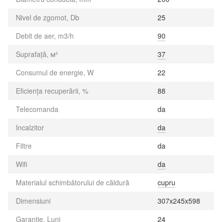
Nivel de zgomot, Db
25
Debit de aer, m3/h
90
Suprafață, м²
37
Consumul de energie, W
22
Eficiența recuperării, %
88
Telecomanda
da
Incalzitor
da
Filtre
da
Wifi
da
Materialul schimbătorului de căldură
cupru
Dimensiuni
307x245x598
Garanție, Luni
24