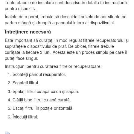
Toate etapele de instalare sunt descrise în detaliu în instrucțiunile
pentru dispozitiv.
Înainte de a porni, trebuie să deschideți prizele de aer situate pe
partea stângă și dreaptă a panoului intern al dispozitivului.
Întreținere necesară
Este important să curățați în mod regulat filtrele recuperatorului și
suprafețele dispozitivului de praf. De obicei, filtrele trebuie
curățate la fiecare 3 luni. Acesta este un proces simplu pe care îl
puteți face singur.
Instrucțiuni pentru curățarea filtrelor recuperatoare:
Scoateți panoul recuperator.
Scoateți filtrul.
Spălați filtrul cu apă caldă și săpun.
Clătiți bine filtrul cu apă curată.
Uscați filtrul în poziție orizontală.
Înlocuiți filtrul.