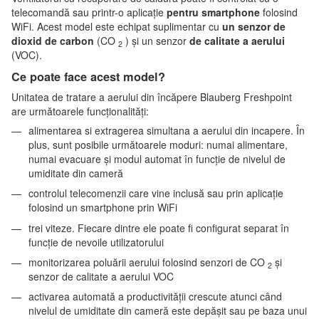
telecomandă sau printr-o aplicație
pentru smartphone
folosind
WiFi. Acest model este echipat suplimentar cu
un senzor de
dioxid de carbon
(CO
) și un senzor
de calitate a aerului
2
(VOC).
Ce poate face acest model?
Unitatea de tratare a aerului din încăpere Blauberg Freshpoint
are următoarele funcționalități:
alimentarea si extragerea simultana a aerului din incapere. În
plus, sunt posibile următoarele moduri: numai alimentare,
numai evacuare și modul automat în funcție de nivelul de
umiditate din cameră
controlul telecomenzii care vine inclusă sau prin aplicație
folosind un smartphone prin WiFi
trei viteze. Fiecare dintre ele poate fi configurat separat în
funcție de nevoile utilizatorului
monitorizarea poluării aerului folosind senzori de CO
și
2
senzor de calitate a aerului VOC
activarea automată a productivității crescute atunci când
nivelul de umiditate din cameră este depășit sau pe baza unui