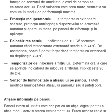
funcție de senzorul de umiditate, dioxid de carbon sau
calitatea aerului. Dacă valoarea este prea mare, ventilația va
comuta în modul de performanță maximă.
Protecția recuperatorului.
La temperaturi exterioare
scăzute, protecția antiîngheț a dispozitivului se activează
automat și apare un mesaj pe panoul de informații și în
aplicație.
Reîncălzirea aerului.
Încălzitorul de 100 W pornește
automat când temperatura exterioară scade sub +4°C. De
asemenea, poate fi pornit forțat dacă temperatura exterioară
nu depășește +24°C.
Temporizator de înlocuire a filtrului.
Determină ora la care
se aprinde indicatorul de înlocuire a filtrului. Implicit este 90
de zile.
Senzor de luminozitate a afișajului pe panou.
Puteți
modifica luminozitatea afișajului panoului sau îl puteți opri.
Afișare informații pe panou
Panoul intern al unității este echipat cu un afișaj digital pentru a
afișa modul activ și starea echipamentului. Puteți accesa rapid și