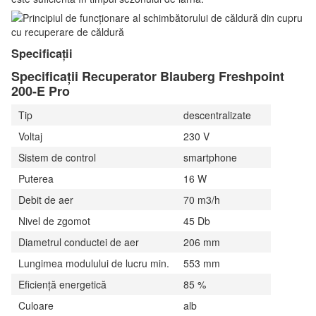
Specificații
Specificații Recuperator Blauberg Freshpoint
200-E Pro
Tip
descentralizate
Voltaj
230 V
Sistem de control
smartphone
Puterea
16 W
Debit de aer
70 m3/h
Nivel de zgomot
45 Db
Diametrul conductei de aer
206 mm
Lungimea modulului de lucru min.
553 mm
Eficiență energetică
85 %
Culoare
alb