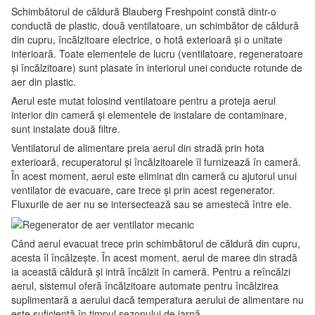
Schimbătorul de căldură Blauberg Freshpoint constă dintr-o
conductă de plastic, două ventilatoare, un schimbător de căldură
din cupru, încălzitoare electrice, o hotă exterioară și o unitate
interioară. Toate elementele de lucru (ventilatoare, regeneratoare
și încălzitoare) sunt plasate în interiorul unei conducte rotunde de
aer din plastic.
Aerul este mutat folosind ventilatoare pentru a proteja aerul
interior din cameră și elementele de instalare de contaminare,
sunt instalate două filtre.
Ventilatorul de alimentare preia aerul din stradă prin hota
exterioară, recuperatorul și încălzitoarele îl furnizează în cameră.
În acest moment, aerul este eliminat din cameră cu ajutorul unui
ventilator de evacuare, care trece și prin acest regenerator.
Fluxurile de aer nu se intersectează sau se amestecă între ele.
Când aerul evacuat trece prin schimbătorul de căldură din cupru,
acesta îl încălzește. În acest moment, aerul de maree din stradă
ia această căldură și intră încălzit în cameră. Pentru a reîncălzi
aerul, sistemul oferă încălzitoare automate pentru încălzirea
suplimentară a aerului dacă temperatura aerului de alimentare nu
este suficientă în timpul sezonului de iarnă.