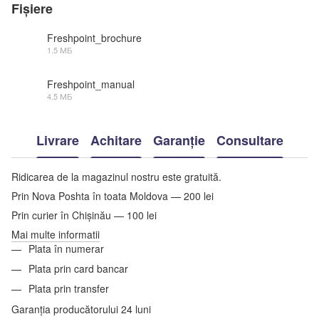
Fișiere
Freshpoint_brochure
1.5 МБ
PDF
Freshpoint_manual
4.5 МБ
PDF
Livrare
Achitare
Garanție
Consultare
Ridicarea de la magazinul nostru este gratuită.
Prin Nova Poshta în toata Moldova — 200 lei
Prin curier în Chișinău — 100 lei
Mai multe informatii
Plata în numerar
Plata prin card bancar
Plata prin transfer
Garanția producătorului 24 luni