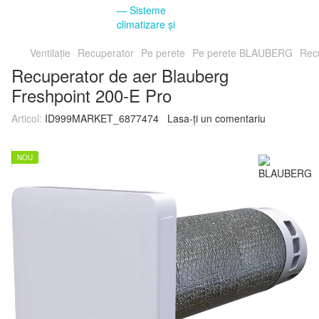
Ventilație
Recuperator
Pe perete
Pe perete BLAUBERG
Rec
Recuperator de aer Blauberg
Freshpoint 200-E Pro
Articol:
ID999MARKET_6877474
Lasa-ți un comentariu
NOU