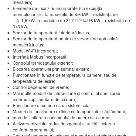
menajeră);
Elemente de încălzire încorporate (cu excepția
monoblocurilor): la modelele de 4/6 kW – rezistență de
1,5+1,5 kW; la modelele de 8/10/12/14/16 kW – rezistență de
3+3 kW;
Senzor de temperatură interioară inclus;
Senzor de temperatură pentru rezervorul de apă caldă
menajeră inclus;
Modul Wi-Fi încorporat;
Interfață Mobus încorporată;
Controlul termostatului exterior;
Blocarea operațiunii prin semnal extern;
Funcționare în funcție de temperatura camerei sau de
temperatura de ieșire;
Control dependent de vreme;
Mai multe moduri de interacțiune și control al unei surse
externe suplimentare de căldură;
Funcționare în comun cu un sistem solar;
Moduri de funcționare extinse cu temporizator săptămânal;
mod de limitare a consumului de putere sau curent;
Activarea nivelului redus de zgomot al unității externe
conform programului;
Controlul temperaturii minime și modul de întreținere (modul