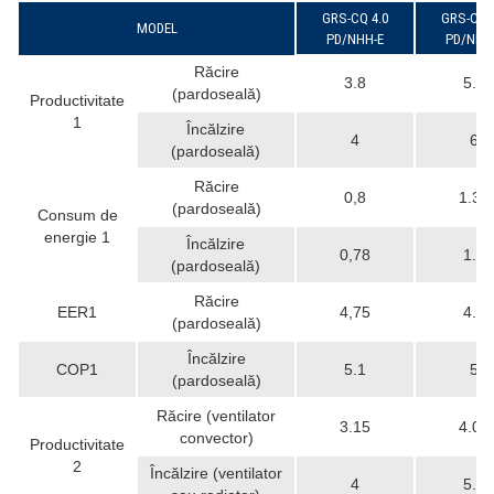
GRS-CQ 4.0
GRS-CQ 6
MODEL
PD/NHH-E
PD/NHH
Răcire
3.8
5.8
(pardoseală)
Productivitate
1
Încălzire
4
6
(pardoseală)
Răcire
0,8
1.32
(pardoseală)
Consum de
energie 1
Încălzire
0,78
1.2
(pardoseală)
Răcire
EER1
4,75
4.4
(pardoseală)
Încălzire
COP1
5.1
5
(pardoseală)
Răcire (ventilator
3.15
4.09
convector)
Productivitate
2
Încălzire (ventilator
4
5.9