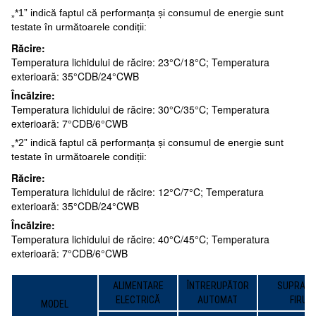
„*1” indică faptul că performanța și consumul de energie sunt
testate în următoarele condiții:
Răcire:
Temperatura lichidului de răcire: 23°C/18°C; Temperatura
exterioară: 35°CDB/24°CWB
Încălzire:
Temperatura lichidului de răcire: 30°C/35°C; Temperatura
exterioară: 7°CDB/6°CWB
„*2” indică faptul că performanța și consumul de energie sunt
testate în următoarele condiții:
Răcire:
Temperatura lichidului de răcire: 12°C/7°C; Temperatura
exterioară: 35°CDB/24°CWB
Încălzire:
Temperatura lichidului de răcire: 40°C/45°C; Temperatura
exterioară: 7°CDB/6°CWB
ALIMENTARE
ÎNTRERUPĂTOR
SUPRAFAȚ
ELECTRICĂ
AUTOMAT
FIRUL
MODEL