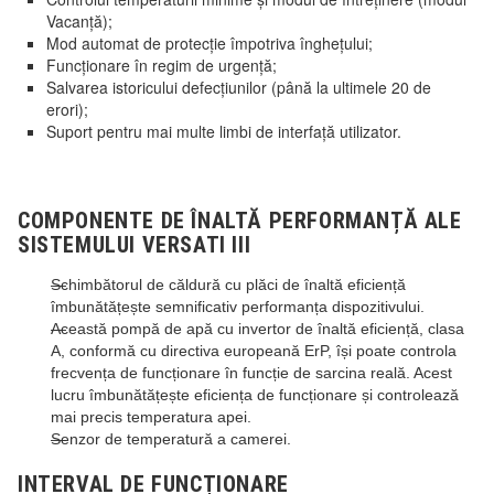
Vacanță);
Mod automat de protecție împotriva înghețului;
Funcționare în regim de urgență;
Salvarea istoricului defecțiunilor (până la ultimele 20 de
erori);
Suport pentru mai multe limbi de interfață utilizator.
COMPONENTE DE ÎNALTĂ PERFORMANȚĂ ALE
SISTEMULUI VERSATI III
Schimbătorul de căldură cu plăci de înaltă eficiență
îmbunătățește semnificativ performanța dispozitivului.
Această pompă de apă cu invertor de înaltă eficiență, clasa
A, conformă cu directiva europeană ErP, își poate controla
frecvența de funcționare în funcție de sarcina reală. Acest
lucru îmbunătățește eficiența de funcționare și controlează
mai precis temperatura apei.
Senzor de temperatură a camerei.
INTERVAL DE FUNCȚIONARE