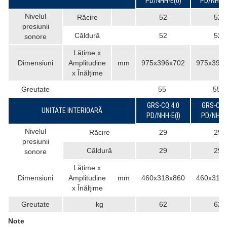
PD/NHH-E(0)
PD/NHH-E
Nivelul
Răcire
52
52
presiunii
Căldură
52
52
sonore
Lățime x
Dimensiuni
Amplitudine
mm
975x396x702
975x396
x Înălțime
Greutate
55
55
GRS-CQ 4.0
GRS-CQ 
UNITATE INTERIOARĂ
PD/NHH-E(I)
PD/NHH-E
Nivelul
Răcire
29
29
presiunii
Căldură
29
29
sonore
Lățime x
Dimensiuni
Amplitudine
mm
460x318x860
460x318
x Înălțime
Greutate
kg
62
62
Note