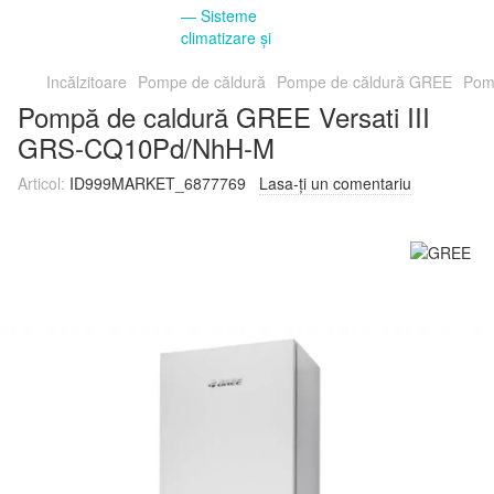
Incălzitoare
Pompe de căldură
Pompe de căldură GREE
Pom
Pompă de caldură GREE Versati III
GRS-CQ10Pd/NhH-M
Articol:
ID999MARKET_6877769
Lasa-ți un comentariu