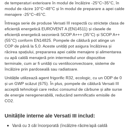
de temperaturi exterioare în modul de încălzire -25°C~35°C, în
modul de răcire 10°C~48°C și în modul de preparare a apei calde
menajere -25°C~45°C.
Întreaga serie de produse Versati III respectă cu strictețe clasa de
eficiență energetică EUROVENT A (EN14511) și clasele de
eficiență energetică sezonieră SCOP A+++ (35°C) și SCOP A++
(55°C) conform EN14825. Pompele de căldură pot atinge un
COP de până la 5,0. Aceste unități pot asigura încălzirea și
răcirea spațiului, prepararea apei calde menajere și alimentarea
cu apă caldă menajeră prin intermediul unor dispozitive
terminale, cum ar fi unități cu ventiloconvectoare, sisteme de
încălzire prin pardoseală sau radiatoare.
Unitățile utilizează agent frigorific R32, ecologic, cu un ODP de 0
și un GWP scăzut (675). În plus, pompele de căldură Versati III
acceptă tehnologii care reduc consumul de cărbune și alte surse
de energie neregenerabilă, reducând semnificativ emisiile de
CO2.
Unitățile interne ale Versati III includ:
Vană cu 3 căi încorporată (încălzire-răcire/apă caldă