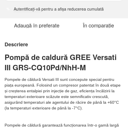
Autentificați-vă
pentru a afișa reducerea cumulată
%
Adaugă în preferate
În comparație
Descriere
Pompă de caldură GREE Versati
III GRS-CQ10Pd/NhH-M
Pompele de căldură Versati III sunt concepute special pentru
piața europeană. Folosind un compresor patentat în două etape
și creșterea entalpiei prin injecție de gaz, eficiența încălzirii la
temperaturi exterioare scăzute este semnificativ crescută,
asigurând temperaturi ale agentului de răcire de până la +60°C
(la temperaturi exterioare de până la -7°C).
Pompele de căldură garantează funcționarea într-o gamă largă