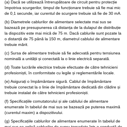
(a) Dacă se utilizează întrerupătoare de circuit pentru protecție
împotriva scurgerilor, timpul de funcționare trebuie să fie mai mic
de 0,1 secunde, iar curentul de scurgere trebuie să fie de 30 mA.
(b) Diametrele cablurilor de alimentare selectate mai sus se
bazează pe presupunerea că distanța de la dulapul de distribuție
la dispozitiv este mai mică de 75 m. Dacă cablurile sunt pozate la
o distanță de 75 până la 150 m, diametrul cablului de alimentare
trebuie mărit.
(c) Sursa de alimentare trebuie să fie adecvată pentru tensiunea
nominală a unității și conectată la o linie electrică separată.
(d) Toate lucrările electrice trebuie efectuate de către tehnicieni
profesioniști, în conformitate cu legile și reglementările locale.
(e) Asigurați o împământare sigură. Cablul de împământare
trebuie conectat la o linie de împământare dedicată din clădire și
trebuie instalat de către tehnicieni profesioniști.
(f) Specificațiile comutatorului și ale cablului de alimentare
enumerate în tabelul de mai sus se bazează pe puterea maximă
(curentul maxim) a dispozitivului.
(g) Specificațiile cablurilor de alimentare enumerate în tabelul de
mai sus se aplică cablurilor de cupru torsadate într-o conductă de