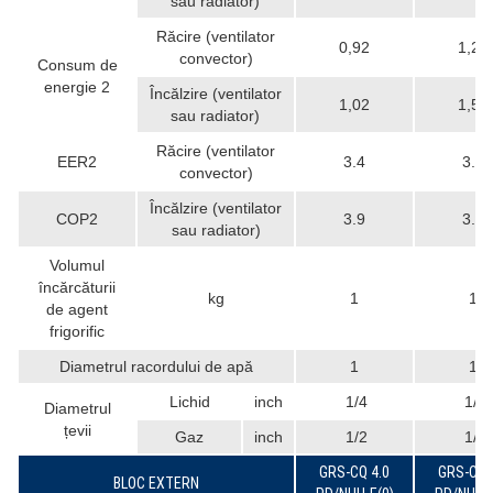
sau radiator)
Răcire (ventilator
0,92
1,28
convector)
Consum de
energie 2
Încălzire (ventilator
1,02
1,51
sau radiator)
Răcire (ventilator
EER2
3.4
3.2
convector)
Încălzire (ventilator
COP2
3.9
3.9
sau radiator)
Volumul
încărcăturii
kg
1
1
de agent
frigorific
Diametrul racordului de apă
1
1
Lichid
inch
1/4
1/4
Diametrul
țevii
Gaz
inch
1/2
1/2
GRS-CQ 4.0
GRS-CQ 
BLOC EXTERN