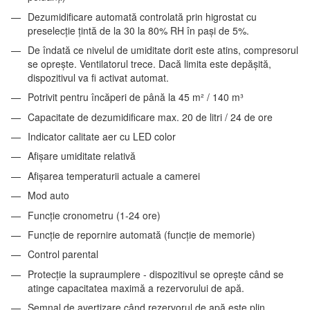
Dezumidificare automată controlată prin higrostat cu
preselecție țintă de la 30 la 80% RH în pași de 5%.
De îndată ce nivelul de umiditate dorit este atins, compresorul
se oprește. Ventilatorul trece. Dacă limita este depășită,
dispozitivul va fi activat automat.
Potrivit pentru încăperi de până la 45 m² / 140 m³
Capacitate de dezumidificare max. 20 de litri / 24 de ore
Indicator calitate aer cu LED color
Afișare umiditate relativă
Afișarea temperaturii actuale a camerei
Mod auto
Funcție cronometru (1-24 ore)
Funcție de repornire automată (funcție de memorie)
Control parental
Protecție la supraumplere - dispozitivul se oprește când se
atinge capacitatea maximă a rezervorului de apă.
Semnal de avertizare când rezervorul de apă este plin