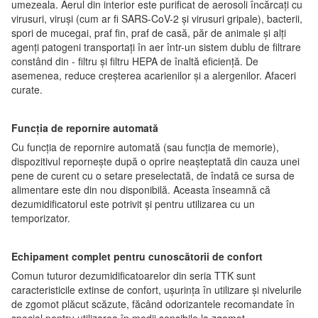
umezeala. Aerul din interior este purificat de aerosoli încărcați cu
virusuri, viruși (cum ar fi SARS-CoV-2 și virusuri gripale), bacterii,
spori de mucegai, praf fin, praf de casă, păr de animale și alți
agenți patogeni transportați în aer într-un sistem dublu de filtrare
constând din - filtru și filtru HEPA de înaltă eficiență. De
asemenea, reduce creșterea acarienilor și a alergenilor. Afaceri
curate.
Funcția de repornire automată
Cu funcția de repornire automată (sau funcția de memorie),
dispozitivul repornește după o oprire neașteptată din cauza unei
pene de curent cu o setare preselectată, de îndată ce sursa de
alimentare este din nou disponibilă. Aceasta înseamnă că
dezumidificatorul este potrivit și pentru utilizarea cu un
temporizator.
Echipament complet pentru cunoscătorii de confort
Comun tuturor dezumidificatoarelor din seria TTK sunt
caracteristicile extinse de confort, ușurința în utilizare și nivelurile
de zgomot plăcut scăzute, făcând odorizantele recomandate în
special pentru utilizarea în medii sensibile la zgomot.