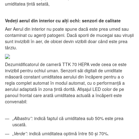
umiditatea țintă setată,
Vedeți aerul din interior cu alți ochi: senzori de calitate
Aer Aerul din interior nu poate spune dacă este prea umed sau
contaminat cu agenți patogeni. Dacă sporii de mucegai sau virușii
sunt invizibili în aer, de obicei devin vizibili doar când este prea
târziu.
Dezumidificatorul de cameră TTK 70 HEPA vede ceea ce este
invizibil pentru ochiul uman. Senzorii săi digitali de umiditate
măsoară constant umiditatea aerului din încăpere pentru a o
regla complet automat în modul automat, cu o performanță a
aerului adaptată în zona țintă dorită. Afișajul LED color de pe
panoul frontal care arată umiditatea actuală a încăperii este
convenabil:
„Albastru”:
indică faptul că umiditatea sub 50% este prea
uscată.
„Verde”:
indică umiditatea optimă între 50 și 70%.