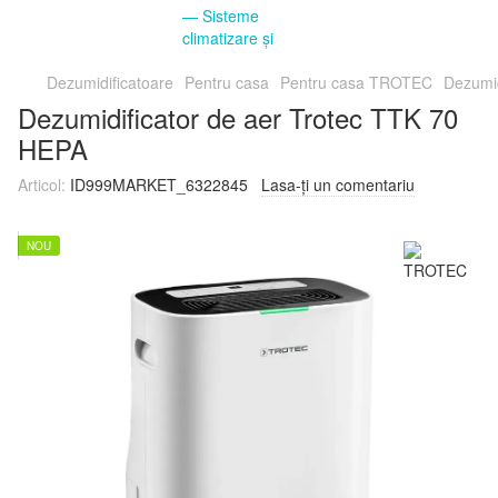
Dezumidificatoare
Pentru casa
Pentru casa TROTEC
Dezumid
Dezumidificator de aer Trotec TTK 70
HEPA
Articol:
ID999MARKET_6322845
Lasa-ți un comentariu
NOU