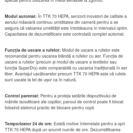
Modul automat:
În TTK 70 HEPA, senzorii inovatori de calitate a
aerului măsoară continuu umiditatea din cameră pentru a se
asigura că valoarea umidității este întotdeauna în intervalul optim.
Capacitatea de dezumidificare este controlată complet automat.
Funcția de uscare a rufelor:
Modul de uscare a rufelor este
recomandat pentru uscarea blândă a rufelor cu aer. Funcția de
uscare a rufelor (precum și modul de uscare a textilelor sau
funcția SuperDry) este comparabilă cu uscarea tradițională în aer
liber. Avantajul uscătoarelor precum TTK 70 HEPA este că rufele
sunt uscate la fel de ușor ca în natură.
Control parental:
Pentru a proteja setările dispozitivului de
mâinile iscoditoare ale copiilor, panoul de control poate fi blocat
folosind sistemul practic de blocare pentru copii.
Temporizator 24 de ore:
Există motive întemeiate pentru a opri
TTK 70 HEPA după un anumit număr de ore. Dezumidificarea