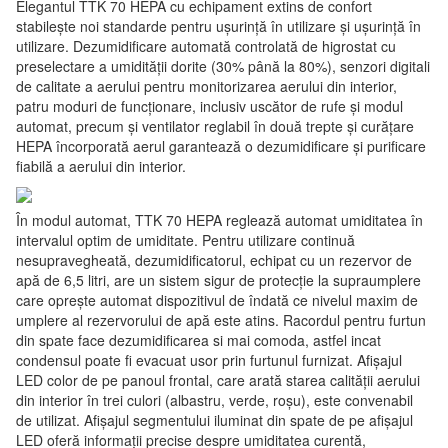
Elegantul TTK 70 HEPA cu echipament extins de confort
stabilește noi standarde pentru ușurință în utilizare și ușurință în
utilizare. Dezumidificare automată controlată de higrostat cu
preselectare a umidității dorite (30% până la 80%), senzori digitali
de calitate a aerului pentru monitorizarea aerului din interior,
patru moduri de funcționare, inclusiv uscător de rufe și modul
automat, precum și ventilator reglabil în două trepte și curățare
HEPA încorporată aerul garantează o dezumidificare și purificare
fiabilă a aerului din interior.
În modul automat, TTK 70 HEPA reglează automat umiditatea în
intervalul optim de umiditate. Pentru utilizare continuă
nesupravegheată, dezumidificatorul, echipat cu un rezervor de
apă de 6,5 litri, are un sistem sigur de protecție la supraumplere
care oprește automat dispozitivul de îndată ce nivelul maxim de
umplere al rezervorului de apă este atins. Racordul pentru furtun
din spate face dezumidificarea si mai comoda, astfel incat
condensul poate fi evacuat usor prin furtunul furnizat. Afișajul
LED color de pe panoul frontal, care arată starea calității aerului
din interior în trei culori (albastru, verde, roșu), este convenabil
de utilizat. Afișajul segmentului iluminat din spate de pe afișajul
LED oferă informații precise despre umiditatea curentă,