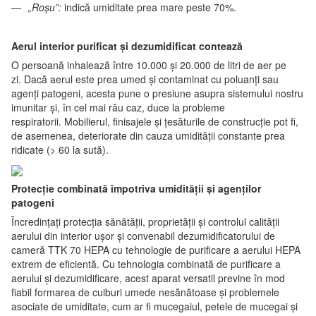
„Roșu”:
indică umiditate prea mare peste 70%.
Aerul interior purificat și dezumidificat contează
O persoană inhalează între 10.000 și 20.000 de litri de aer pe
zi. Dacă aerul este prea umed și contaminat cu poluanți sau
agenți patogeni, acesta pune o presiune asupra sistemului nostru
imunitar și, în cel mai rău caz, duce la probleme
respiratorii. Mobilierul, finisajele și țesăturile de construcție pot fi,
de asemenea, deteriorate din cauza umidității constante prea
ridicate (> 60 la sută).
Protecție combinată împotriva umidității și agenților
patogeni
Încredințați protecția sănătății, proprietății și controlul calității
aerului din interior ușor și convenabil dezumidificatorului de
cameră TTK 70 HEPA cu tehnologie de purificare a aerului HEPA
extrem de eficientă. Cu tehnologia combinată de purificare a
aerului și dezumidificare, acest aparat versatil previne în mod
fiabil formarea de cuiburi umede nesănătoase și problemele
asociate de umiditate, cum ar fi mucegaiul, petele de mucegai și