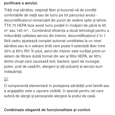
purificare a aerului.
Trăiți mai sănătos, respirați liber și bucurați-vă de condiții
confortabile de viață sau de lucru pe tot parcursul anului -
dezumidificatorul remarcabil din punct de vedere optic și tehnic
TTK 70 HEPA face acest lucru posibil în încăperi de până la 45
m² sau 140 m³. . Combinând eficiența a două tehnologii pentru a
îmbunătăți calitatea aerului din interior, dezumidificatorul 2 în 1
fără cadru ajustează complet automat umiditatea la un nivel
sănătos sau la o valoare țintă care poate fi selectată liber între
30% și 80% RH. În plus, aerul din interior este curățat printr-un
sistem de filtrare dublă format din aer și filtre HEPA, iar 95%
dintre virușii care cauzează boli, bacterii, spori de mucegai,
polen, praf de casă/fin, alergeni și alți poluanți ai aerului sunt
îndepărtați.
O componentă elementară în protejarea sănătății unei familii sau
a angajaților este o ușurare vizibilă, în special pentru cei care
suferă de alergii și persoanele alergice la praful de casă.
Combinație elegantă de funcționalitate și confort