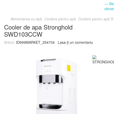
Alimentarea cu apă
Coolere pentru apă
Coolere pentru ap
Cooler de apa Stronghold
SWD103CCW
Articol:
ID999MARKET_254704
Lasa-ți un comentariu