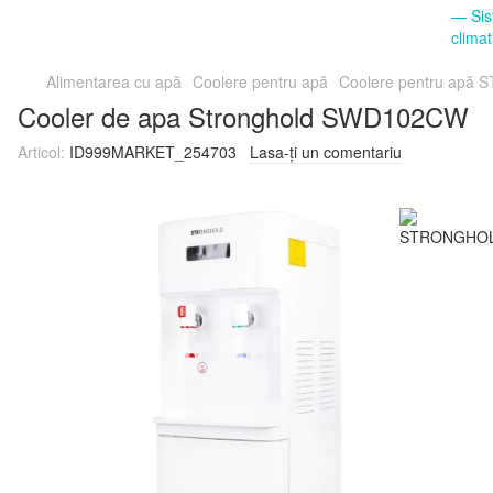
Alimentarea cu apă
Coolere pentru apă
Coolere pentru ap
Cooler de apa Stronghold SWD102CW
Articol:
ID999MARKET_254703
Lasa-ți un comentariu