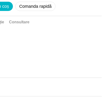
n coș
Comanda rapidă
ție
Consultare