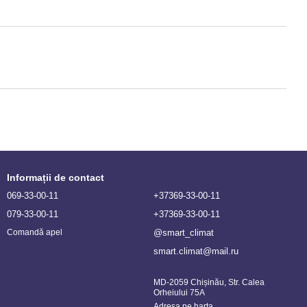
Informații de contact
069-33-00-11
+37369-33-00-11
079-33-00-11
+37369-33-00-11
@smart_climat
Comandă apel
smart.climat@mail.ru
MD-2059 Chișinău, Str. Calea
Orheiului 75A
Adresa pe harta