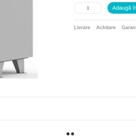
Adaugă î
Livrare
Achitare
Garan