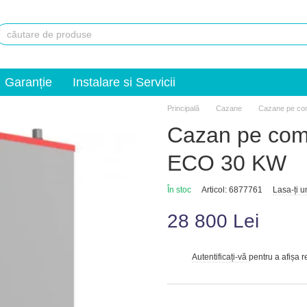
Garanție
Instalare si Servicii
Principală
Сazane
Cazane pe comb
Cazan pe com
ECO 30 KW
În stoc
Articol: 6877761
Lasa-ți 
28 800 Lei
Autentificați-vă
pentru a afișa 
%