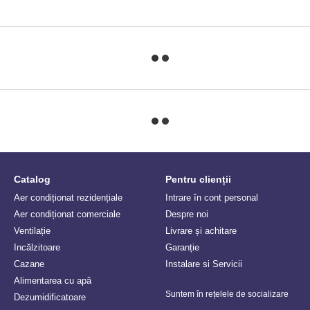
Catalog
Pentru clienții
Aer condiționat rezidențiale
Intrare în cont personal
Aer condiționat comerciale
Despre noi
Ventilație
Livrare și achitare
Incălzitoare
Garanție
Сazane
Instalare si Servicii
Alimentarea cu apă
Suntem în rețelele de socializare
Dezumidificatoare