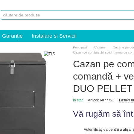
Garanție
Instalare si Servicii
Principală
Сazane
Cazane pe comb
Cazan pe combustibil solid (panou de c
Cazan pe comb
comandă + ven
DUO PELLET
În stoc
Articol: 6877798
Lasa-ți 
Vă rugăm să înt
Autentificați-vă
pentru a afișa 
%