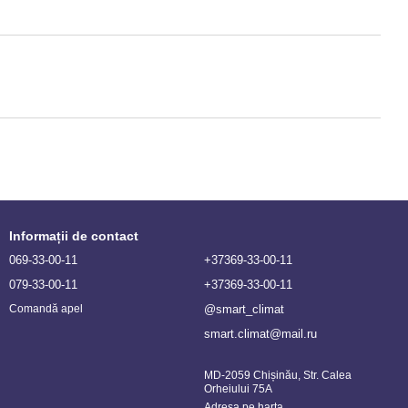
Informații de contact
069-33-00-11
+37369-33-00-11
079-33-00-11
+37369-33-00-11
@smart_climat
Comandă apel
smart.climat@mail.ru
MD-2059 Chișinău, Str. Calea
Orheiului 75A
Adresa pe harta