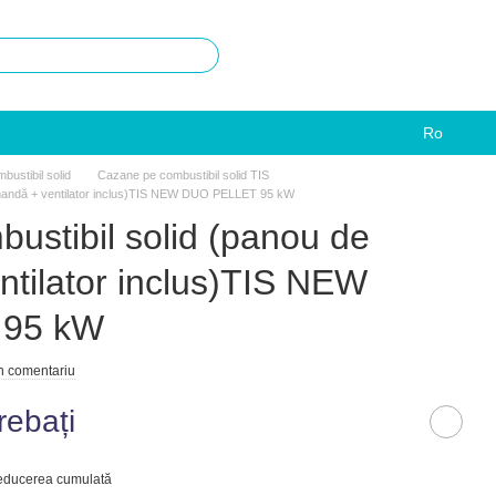
Ro
ustibil solid
Cazane pe combustibil solid TIS
omandă + ventilator inclus)TIS NEW DUO PELLET 95 kW
ustibil solid (panou de
tilator inclus)TIS NEW
 95 kW
un comentariu
rebați
reducerea cumulată