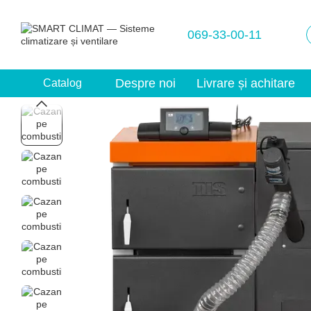
Mergi la conținutul principal
069-33-00-11
Despre noi
Livrare și achitare
Catalog