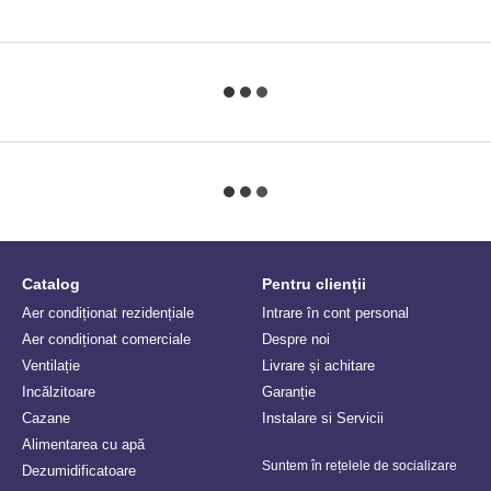
Catalog
Pentru clienții
Aer condiționat rezidențiale
Intrare în cont personal
Aer condiționat comerciale
Despre noi
Ventilație
Livrare și achitare
Incălzitoare
Garanție
Сazane
Instalare si Servicii
Alimentarea cu apă
Suntem în rețelele de socializare
Dezumidificatoare