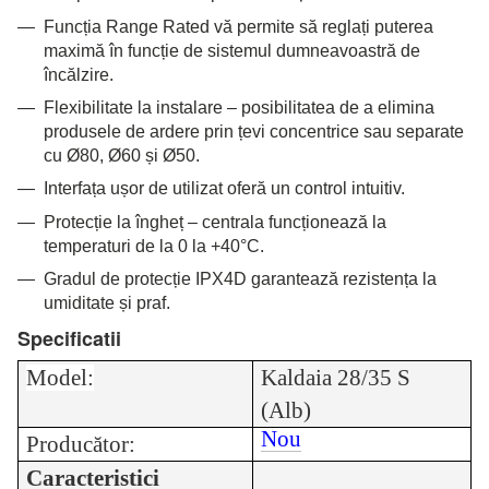
Funcția Range Rated vă permite să reglați puterea
maximă în funcție de sistemul dumneavoastră de
încălzire.
Flexibilitate la instalare – posibilitatea de a elimina
produsele de ardere prin țevi concentrice sau separate
cu Ø80, Ø60 și Ø50.
Interfața ușor de utilizat oferă un control intuitiv.
Protecție la îngheț – centrala funcționează la
temperaturi de la 0 la +40°C.
Gradul de protecție IPX4D garantează rezistența la
umiditate și praf.
Specificatii
Model:
Kaldaia 28/35 S
(Alb)
Nou
Producător:
Caracteristici