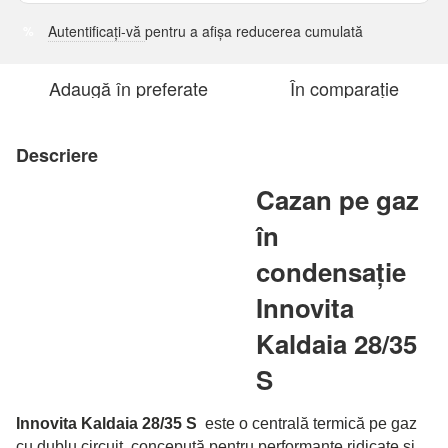
Autentificați-vă
pentru a afișa reducerea cumulată
%
Adaugă în preferate
În comparație
Descriere
Cazan pe gaz
în
condensație
Innovita
Kaldaia 28/35
S
Innovita Kaldaia 28/35 S
este o centrală termică pe gaz
cu dublu circuit, concepută pentru performanțe ridicate și