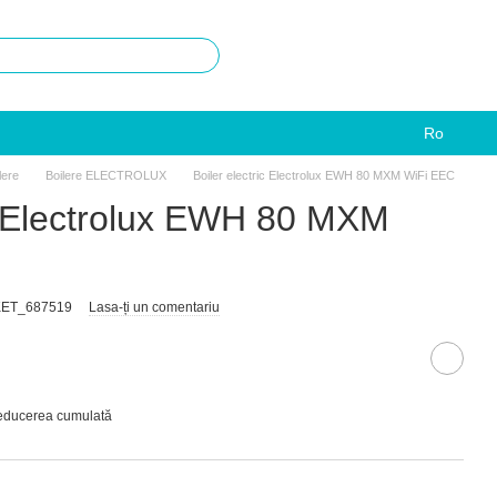
Ro
lere
Boilere ELECTROLUX
Boiler electric Electrolux EWH 80 MXM WiFi EEC
ic Electrolux EWH 80 MXM
RKET_687519
Lasa-ți un comentariu
reducerea cumulată