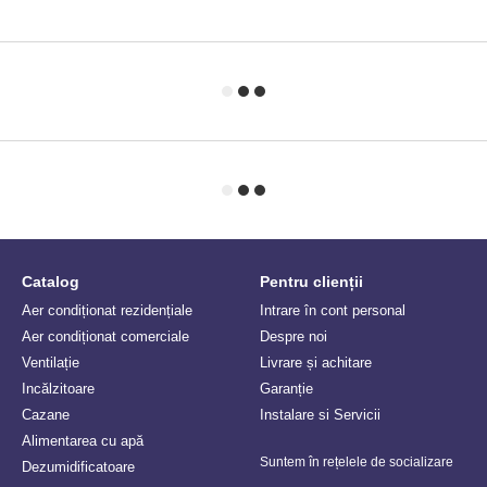
Catalog
Pentru clienții
Aer condiționat rezidențiale
Intrare în cont personal
Aer condiționat comerciale
Despre noi
Ventilație
Livrare și achitare
Incălzitoare
Garanție
Сazane
Instalare si Servicii
Alimentarea cu apă
Suntem în rețelele de socializare
Dezumidificatoare