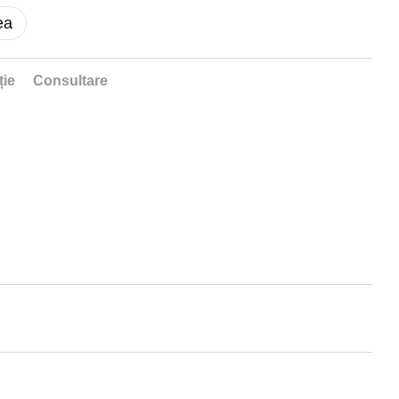
ea
ție
Consultare