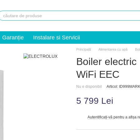
Garanție
Instalare si Servicii
Principală
Alimentarea cu apă
Boi
Boiler electr
WiFi EEC
Nu e disponibil
Articol: ID999MA
5 799 Lei
Autentificați-vă
pentru a afișa 
%