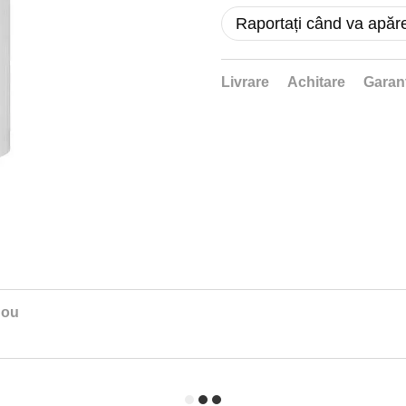
Raportați când va apăr
Livrare
Achitare
Garan
nou