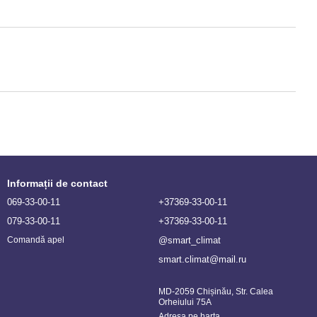
Informații de contact
069-33-00-11
+37369-33-00-11
079-33-00-11
+37369-33-00-11
@smart_climat
Comandă apel
smart.climat@mail.ru
MD-2059 Chișinău, Str. Calea
Orheiului 75A
Adresa pe harta