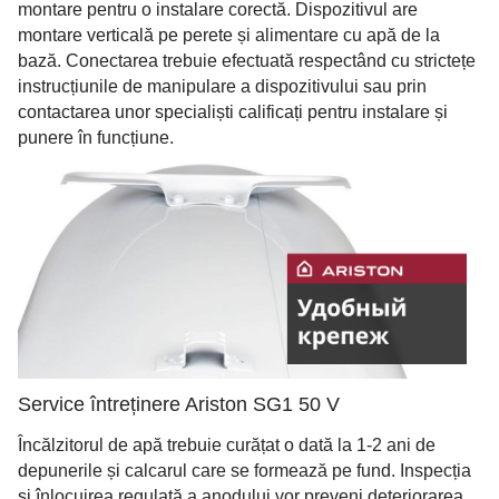
montare pentru o instalare corectă. Dispozitivul are
montare verticală pe perete și alimentare cu apă de la
bază. Conectarea trebuie efectuată respectând cu strictețe
instrucțiunile de manipulare a dispozitivului sau prin
contactarea unor specialiști calificați pentru instalare și
punere în funcțiune.
Service întreținere Ariston SG1 50 V
Încălzitorul de apă trebuie curățat o dată la 1-2 ani de
depunerile și calcarul care se formează pe fund. Inspecția
și înlocuirea regulată a anodului vor preveni deteriorarea