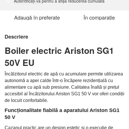
Autentificați-vă
pentru a afișa reducerea cumulată
%
Adaugă în preferate
În comparație
Descriere
Boiler electric Ariston SG1
50V EU
Încălzitorul electric de apă cu acumulare permite utilizarea
autonomă a apei calde într-o încăpere rezidențială cu
alimentare cu apă sub presiune. Calitatea înaltă și prețul
accesibil al încălzitorului Ariston SG1 50 V vor oferi condiții
de locuit confortabile.
Funcționalitate fiabilă a aparatului Ariston SG1
50 V
Cazanul practic are un design estetic și o execuție de