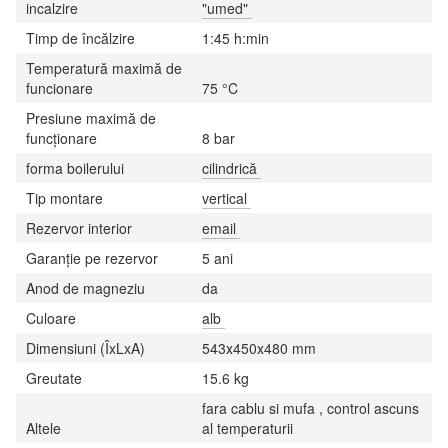
incalzire
"umed"
Timp de încălzire
1:45 h:min
Temperatură maximă de
funcionare
75 °C
Presiune maximă de
funcţionare
8 bar
forma boilerului
cilindrică
Tip montare
vertical
Rezervor interior
email
Garanţie pe rezervor
5 ani
Anod de magneziu
da
Culoare
alb
Dimensiuni (ÎxLxA)
543х450х480 mm
Greutate
15.6 kg
fara cablu si mufa , control ascuns
Altele
al temperaturii