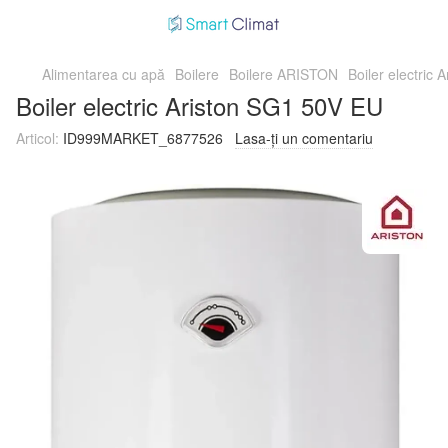
Alimentarea cu apă
Boilere
Boilere ARISTON
Boiler electric
Boiler electric Ariston SG1 50V EU
Articol:
ID999MARKET_6877526
Lasa-ți un comentariu