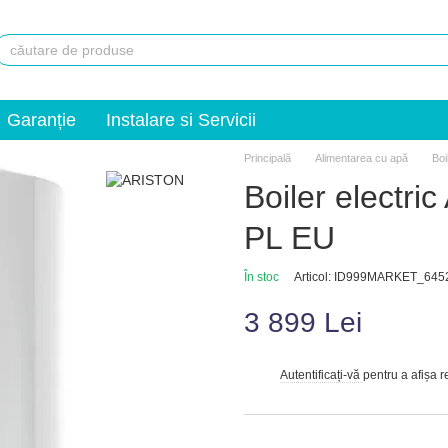
Garanție
Instalare si Servicii
Principală
Alimentarea cu apă
Boi
Boiler electri
PL EU
În stoc
Articol: ID999MARKET_645
3 899 Lei
Autentificați-vă
pentru a afișa 
%