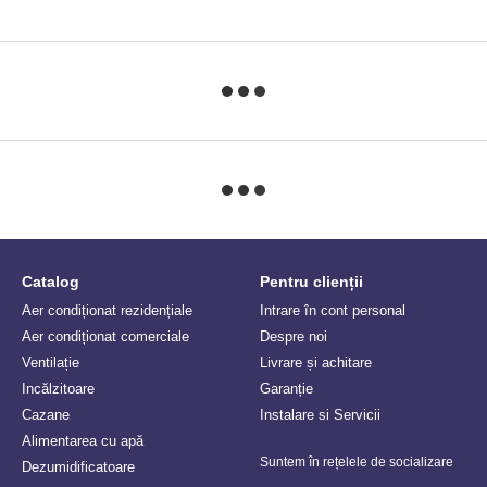
Catalog
Pentru clienții
Aer condiționat rezidențiale
Intrare în cont personal
Aer condiționat comerciale
Despre noi
Ventilație
Livrare și achitare
Incălzitoare
Garanție
Сazane
Instalare si Servicii
Alimentarea cu apă
Suntem în rețelele de socializare
Dezumidificatoare