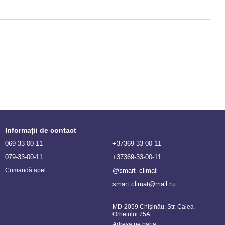
Informații de contact
069-33-00-11
+37369-33-00-11
079-33-00-11
+37369-33-00-11
@smart_climat
Comandă apel
smart.climat@mail.ru
MD-2059 Chișinău, Str. Calea
Orheiului 75A
Adresa pe harta