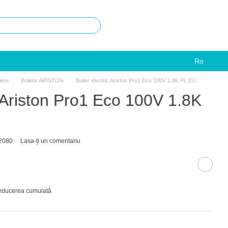
Ro
lere
Boilere ARISTON
Boiler electric Ariston Pro1 Eco 100V 1.8K PL EU
c Ariston Pro1 Eco 100V 1.8K
2080
Lasa-ți un comentariu
reducerea cumulată