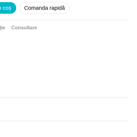
n coș
Comanda rapidă
ție
Consultare