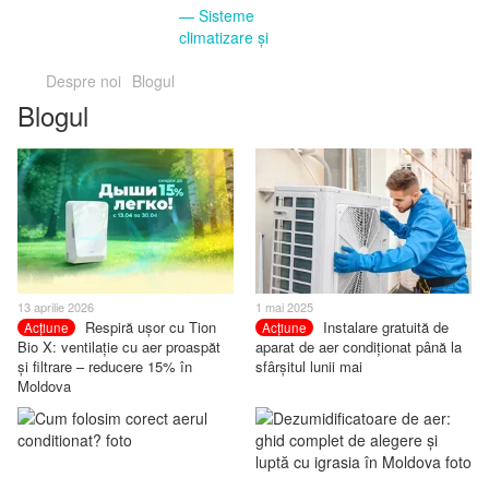
Despre noi
Blogul
Blogul
13 aprilie 2026
1 mai 2025
Respiră ușor cu Tion
Instalare gratuită de
Acțiune
Acțiune
Bio X: ventilație cu aer proaspăt
aparat de aer condiționat până la
și filtrare – reducere 15% în
sfârșitul lunii mai
Moldova