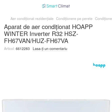
Aer condiționat rezidențiale
Condiționere pe perete
Condițion
Aparat de aer condiționat HOAPP
WINTER Inverter R32 HSZ-
FH67VAN/HUZ-FH67VA
Articol:
6612283
Lasa-ți un comentariu