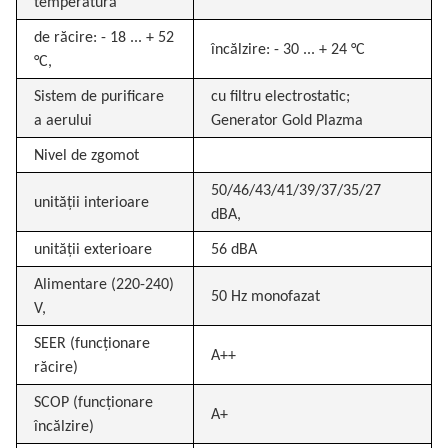
temperatură
de răcire: - 18 ... + 52
încălzire: - 30 ... + 24 °C
°C,
Sistem de purificare
cu filtru electrostatic;
a aerului
Generator Gold Plazma
Nivel de zgomot
50/46/43/41/39/37/35/27
unității interioare
dBA,
unității exterioare
56 dBA
Alimentare (220-240)
50 Hz monofazat
V,
SEER (funcționare
A++
răcire)
SCOP (funcționare
A+
încălzire)