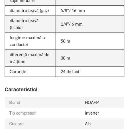
suplimentare
diametru țeavă (gaz)
5/8"/ 16 mm
diametru țeavă
1/4"/ 6 mm
(lichid)
lungime maximă a
50 m
conductei
diferență maximă de
30 m
înălțime
Garanție
24 de luni
Caracteristici
Brand
HOAPP
Tip compresor
Inverter
Culoare
Alb