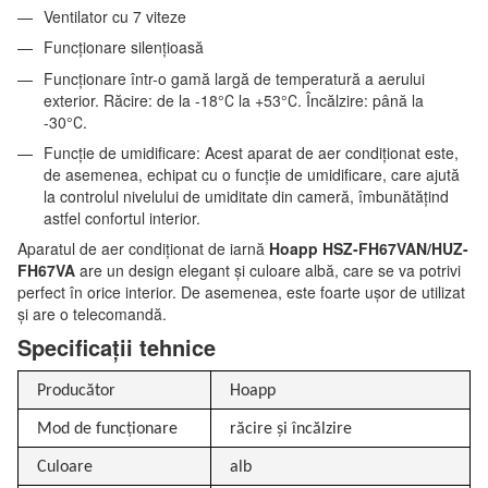
Ventilator cu 7 viteze
Funcționare silențioasă
Funcționare într-o gamă largă de temperatură a aerului
exterior. Răcire: de la -18°С la +53°С. Încălzire: până la
-30°С.
Funcție de umidificare: Acest aparat de aer condiționat este,
de asemenea, echipat cu o funcție de umidificare, care ajută
la controlul nivelului de umiditate din cameră, îmbunătățind
astfel confortul interior.
Aparatul de aer condiționat de iarnă
Hoapp HSZ-FH67VAN/HUZ-
FH67VA
are un design elegant și culoare albă, care se va potrivi
perfect în orice interior. De asemenea, este foarte ușor de utilizat
și are o telecomandă.
Specificații tehnice
Producător
Hoapp
Mod de funcționare
răcire și încălzire
Culoare
alb