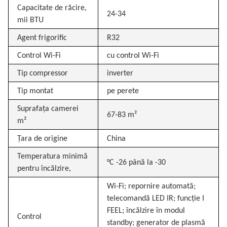
Capacitate de răcire,
24-34
mii BTU
Agent frigorific
R32
Control Wi-Fi
cu control Wi-Fi
Tip compressor
inverter
Tip montat
pe perete
Suprafața camerei
67-83 m²
m²
Țara de origine
China
Temperatura minimă
°C -26 până la -30
pentru încălzire,
Wi-Fi; repornire automată;
telecomandă LED IR; funcție I
FEEL; încălzire în modul
Control
standby; generator de plasmă