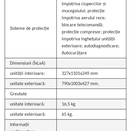
împotriva ciupercilor și
mucegaiului; protecție
împotriva aerului rece;
blocare telecomandă;
Sisteme de protecție
protecție compresor; protecție
împotriva înghețului unității
exterioare; autodiagnosticare;
Autocurățare
Dimensiuni (ÎxLxA)
unității interioare:
327x1101x249 mm
unitate exterioară:
790x1003x427 mm.
Greutate
unitate interioară:
16,5 kg
unitate exterioară:
65 kg.
Informații