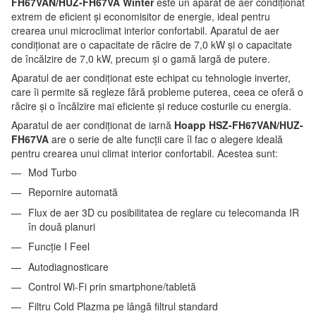
FH67VAN/HUZ-FH67VA Winter
este un aparat de aer condiționat
extrem de eficient și economisitor de energie, ideal pentru
crearea unui microclimat interior confortabil. Aparatul de aer
condiționat are o capacitate de răcire de 7,0 kW și o capacitate
de încălzire de 7,0 kW, precum și o gamă largă de putere.
Aparatul de aer condiționat este echipat cu tehnologie inverter,
care îi permite să regleze fără probleme puterea, ceea ce oferă o
răcire și o încălzire mai eficiente și reduce costurile cu energia.
Aparatul de aer condiționat de iarnă
Hoapp HSZ-FH67VAN/HUZ-
FH67VA
are o serie de alte funcții care îl fac o alegere ideală
pentru crearea unui climat interior confortabil. Acestea sunt:
Mod Turbo
Repornire automată
Flux de aer 3D cu posibilitatea de reglare cu telecomanda IR
în două planuri
Funcție I Feel
Autodiagnosticare
Control Wi-Fi prin smartphone/tabletă
Filtru Cold Plazma pe lângă filtrul standard