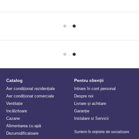
Catalog
Pentru clienții
Aer condiționat rezidențiale
Intrare în cont personal
Aer condiționat comerciale
Despre noi
Ventilație
Livrare și achitare
Incălzitoare
Garanție
Сazane
Instalare si Servicii
Alimentarea cu apă
Suntem în rețelele de socializare
Dezumidificatoare