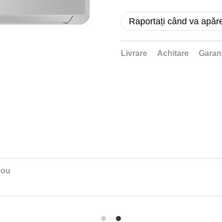
Raportați când va apăr
Livrare
Achitare
Garan
nou