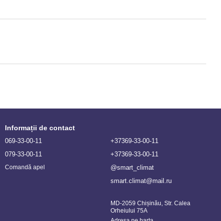
Informații de contact
069-33-00-11
+37369-33-00-11
079-33-00-11
+37369-33-00-11
@smart_climat
Comandă apel
smart.climat@mail.ru
MD-2059 Chișinău, Str. Calea
Orheiului 75A
Adresa pe harta