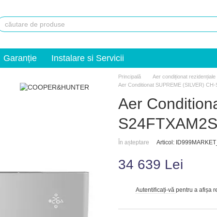
Garanție
Instalare si Servicii
Principală
Aer condiționat rezidențiale
Aer Conditionat SUPREME (SILVER) C
Aer Conditio
S24FTXAM2S
În așteptare
Articol: ID999MARKE
34 639 Lei
Autentificați-vă
pentru a afișa 
%