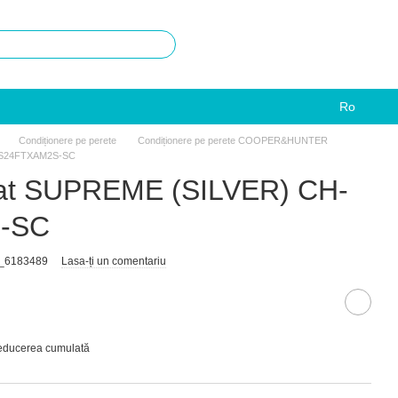
Ro
Condiționere pe perete
Condiționere pe perete COOPER&HUNTER
H-S24FTXAM2S-SC
nat SUPREME (SILVER) CH-
-SC
T_6183489
Lasa-ți un comentariu
reducerea cumulată