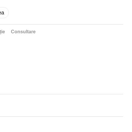
ea
ție
Consultare