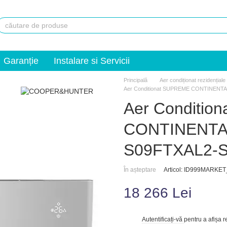
Garanție
Instalare si Servicii
Principală
Aer condiționat rezidențiale
Aer Conditionat SUPREME CONTINENTA
Aer Conditio
CONTINENTAL
S09FTXAL2-
În așteptare
Articol: ID999MARKE
18 266 Lei
Autentificați-vă
pentru a afișa 
%