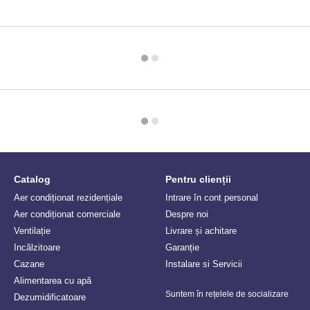
Catalog
Pentru clienții
Aer condiționat rezidențiale
Intrare în cont personal
Aer condiționat comerciale
Despre noi
Ventilație
Livrare și achitare
Incălzitoare
Garanție
Сazane
Instalare si Servicii
Alimentarea cu apă
Suntem în rețelele de socializare
Dezumidificatoare