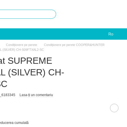
Ro
Condiționere pe perete
Condiționere pe perete COOPER&HUNTER
L (SILVER) CH-S09FTXAL2-SC
nat SUPREME
 (SILVER) CH-
SC
T_6183345
Lasa-ți un comentariu
reducerea cumulată