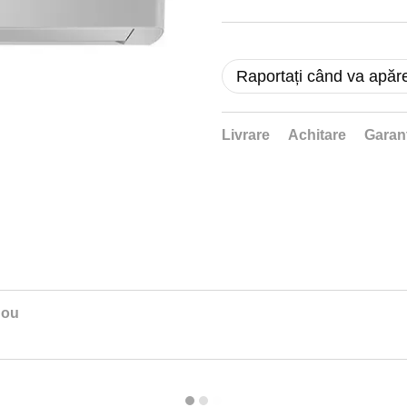
Raportați când va apăr
Livrare
Achitare
Garan
nou