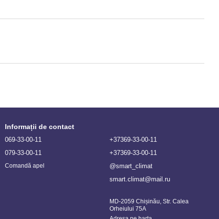
Informații de contact
069-33-00-11
+37369-33-00-11
079-33-00-11
+37369-33-00-11
@smart_climat
Comandă apel
smart.climat@mail.ru
MD-2059 Chișinău, Str. Calea
Orheiului 75A
Adresa pe harta