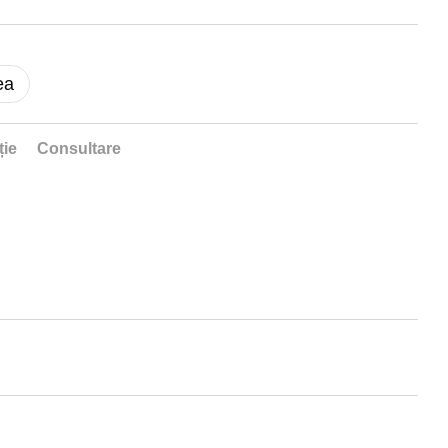
ea
ție
Consultare