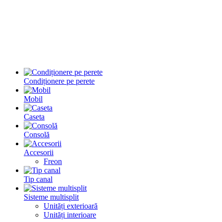
Condiționere pe perete
Mobil
Caseta
Consolă
Accesorii
Freon
Tip canal
Sisteme multisplit
Unități exterioară
Unități interioare