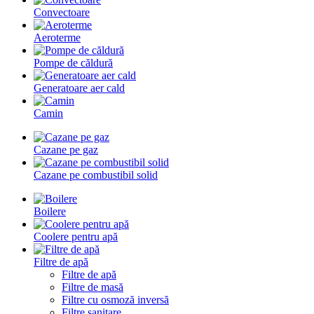
Convectoare
Aeroterme
Pompe de căldură
Generatoare aer cald
Camin
Cazane pe gaz
Cazane pe combustibil solid
Boilere
Coolere pentru apă
Filtre de apă
Filtre de apă
Filtre de masă
Filtre cu osmoză inversă
Filtre sanitare