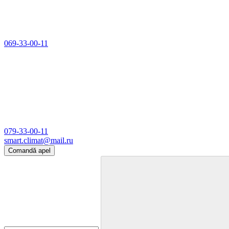
069-33-00-11
079-33-00-11
smart.climat@mail.ru
Comandă apel