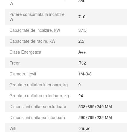
850
W
Putere consumata la incalzire,
710
W
Capacitate de incalzire, kW
3.15
Capacitate de racire, kW
2.5
Clasa Energetica
A++
Freon
R32
Diametrul țevii
1/4-3/8
Greutate unitatea interioara, kg
9
Greutate unitatea exterioara, kg
24
Dimensiuni unitatea exterioara
538x699x249 MM
Dimensiuni unitatea interioara
290x799x232 MM
Wifi
опция