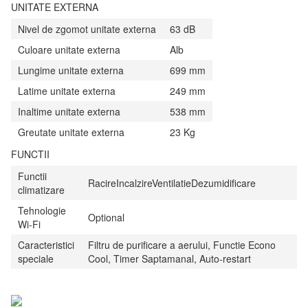
UNITATE EXTERNA
Nivel de zgomot unitate externa
63 dB
Culoare unitate externa
Alb
Lungime unitate externa
699 mm
Latime unitate externa
249 mm
Inaltime unitate externa
538 mm
Greutate unitate externa
23 Kg
FUNCTII
Functii
RacireIncalzireVentilatieDezumidificare
climatizare
Tehnologie
Optional
Wi-Fi
Caracteristici
Filtru de purificare a aerului, Functie Econo
speciale
Cool, Timer Saptamanal, Auto-restart