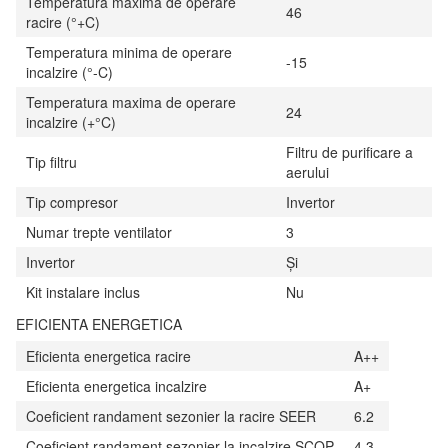
Temperatura maxima de operare
46
racire (°+C)
Temperatura minima de operare
-15
incalzire (°-C)
Temperatura maxima de operare
24
incalzire (+°C)
Filtru de purificare a
Tip filtru
aerului
Tip compresor
Invertor
Numar trepte ventilator
3
Invertor
Și
Kit instalare inclus
Nu
EFICIENTA ENERGETICA
Eficienta energetica racire
A++
Eficienta energetica incalzire
A+
Coeficient randament sezonier la racire SEER
6.2
Coeficient randament sezonier la incalzire SCOP
4.3