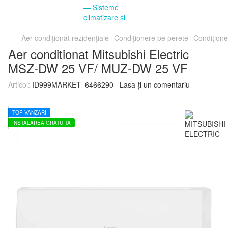
Aer condiționat rezidențiale
Condiționere pe perete
Condițion
Aer conditionat Mitsubishi Electric
MSZ-DW 25 VF/ MUZ-DW 25 VF
Articol:
ID999MARKET_6466290
Lasa-ți un comentariu
TOP VÂNZĂRI
INSTALAREA GRATUITA