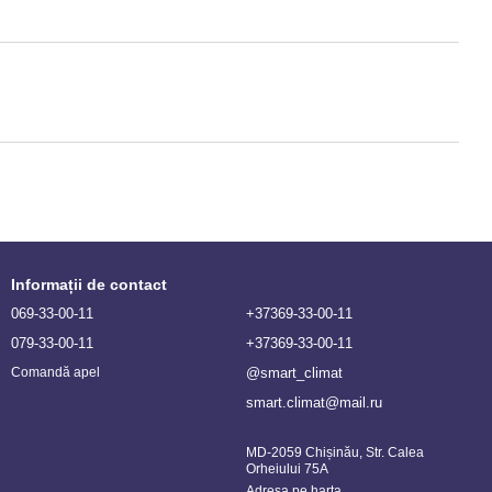
Informații de contact
069-33-00-11
+37369-33-00-11
079-33-00-11
+37369-33-00-11
@smart_climat
Comandă apel
smart.climat@mail.ru
MD-2059 Chișinău, Str. Calea
Orheiului 75A
Adresa pe harta