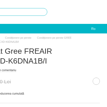
Ro
Condiționere pe perete
Condiționere pe perete GREE
OCXD-K6DNA1B/I
at Gree FREAIR
-K6DNA1B/I
un comentariu
0 Lei
reducerea cumulată