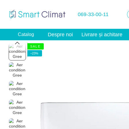
Mergi la conținutul principal
069-33-00-11
Despre noi
Livrare și achitare
Catalog
S A L E
−23%