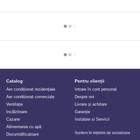
Catalog
Pentru clienții
Aer condiționat rezidențiale
Intrare în cont personal
Aer condiționat comerciale
Despre noi
Ventilație
Livrare și achitare
Incălzitoare
Garanție
Сazane
Instalare si Servicii
Alimentarea cu apă
Suntem în rețelele de socializare
Dezumidificatoare