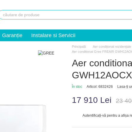
Garanție
Instalare si Servicii
Principală
Aer condiționat rezidențiale
Aer conditionat Gree FREAIR GWH12A
Aer condition
GWH12AOCXD
În stoc
Articol: 6832426
Lasa-ți 
17 910 Lei
23 40
Autentificați-vă
pentru a afișa 
%