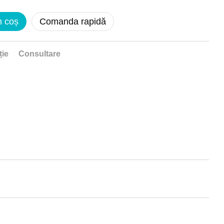
n coș
Comanda rapidă
ție
Consultare