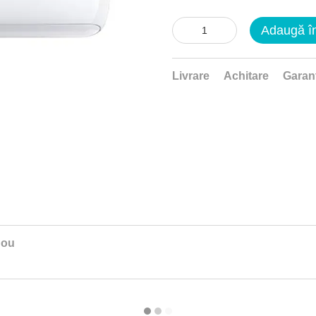
Adaugă î
Livrare
Achitare
Garan
nou