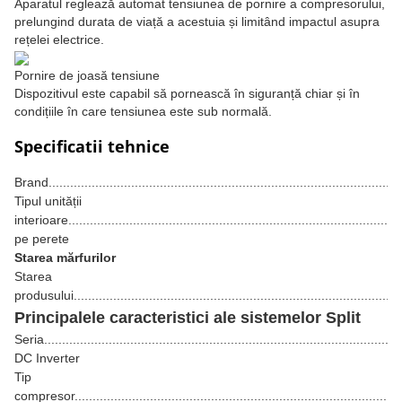
Aparatul reglează automat tensiunea de pornire a compresorului,
prelungind durata de viață a acestuia și limitând impactul asupra
rețelei electrice.
Pornire de joasă tensiune
Dispozitivul este capabil să pornească în siguranță chiar și în
condițiile în care tensiunea este sub normală.
Specificatii tehnice
Brand................................................................................................
Tipul unității
interioare.........................................................................................
pe perete
Starea mărfurilor
Starea
produsului..........................................................................................
Principalele caracteristici ale sistemelor Split
Seria...............................................................................................
DC Inverter
Tip
compresor.........................................................................................