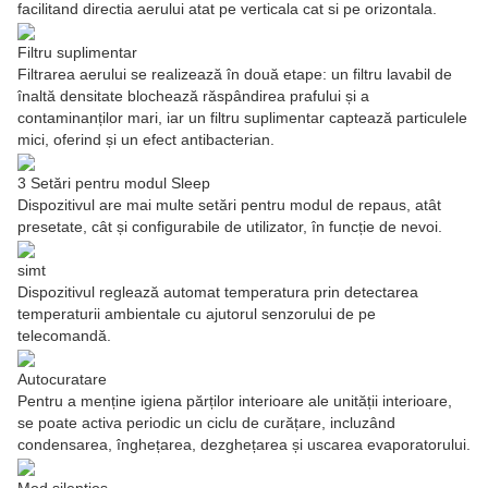
facilitand directia aerului atat pe verticala cat si pe orizontala.
Filtru suplimentar
Filtrarea aerului se realizează în două etape: un filtru lavabil de
înaltă densitate blochează răspândirea prafului și a
contaminanților mari, iar un filtru suplimentar captează particulele
mici, oferind și un efect antibacterian.
3 Setări pentru modul Sleep
Dispozitivul are mai multe setări pentru modul de repaus, atât
presetate, cât și configurabile de utilizator, în funcție de nevoi.
simt
Dispozitivul reglează automat temperatura prin detectarea
temperaturii ambientale cu ajutorul senzorului de pe
telecomandă.
Autocuratare
Pentru a menține igiena părților interioare ale unității interioare,
se poate activa periodic un ciclu de curățare, incluzând
condensarea, înghețarea, dezghețarea și uscarea evaporatorului.