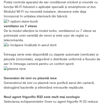
Puteți controla aparatul de aer condiționat oricând și oriunde cu
funcția Wi-Fi folosind o aplicație specială și smartphone-ul dvs.
Modulul Wi-Fi nu necesită instalare, deoarece este deja
încorporat în unitatea interioară din fabrică.
ventilator cu 7 viteze
De la modul silențios la modul turbo, ventilatorul cu 7 viteze se
potrivește unei varietăți de nevoi și este ușor de reglat cu
telecomanda.
Întreaga serie este disponibilă cu clapete automate (verticale) și
jaluzele (orizontale), asigurând o distribuție uniformă a fluxului de
aer în întreaga cameră pentru un confort sporit.
Generator de ioni cu plasmă rece
Generatorul de ioni cu plasmă rece purifică aerul din cameră,
distrugând bacteriile și eliminând mirosurile neplăcute.
Noul agent frigorific R32 este mult mai ecologic
Selectarea echipamentelor Gree cu agent frigorific R-32 reduce