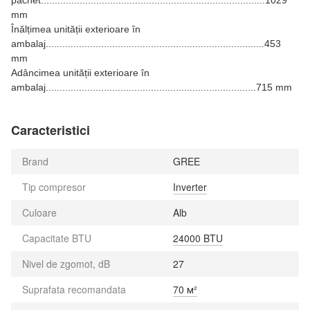
pachet.................................................................................1029
mm
Înălțimea unității exterioare în
ambalaj...............................................................................453
mm
Adâncimea unității exterioare în
ambalaj............................................................................715 mm
Caracteristici
Brand
GREE
Tip compresor
Inverter
Culoare
Alb
Capacitate BTU
24000 BTU
Nivel de zgomot, dB
27
Suprafata recomandata
70 м²