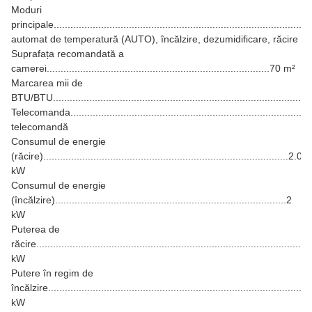
Moduri
principale..........................................................................................
automat de temperatură (AUTO), încălzire, dezumidificare, răcire
Suprafața recomandată a
camerei................................................................................70 m²
Marcarea mii de
BTU/BTU...........................................................................................
Telecomanda........................................................................................
telecomandă
Consumul de energie
(răcire)........................................................................................2.03
kW
Consumul de energie
(încălzire)...................................................................................2
kW
Puterea de
răcire.................................................................................................
kW
Putere în regim de
încălzire...........................................................................................7
kW