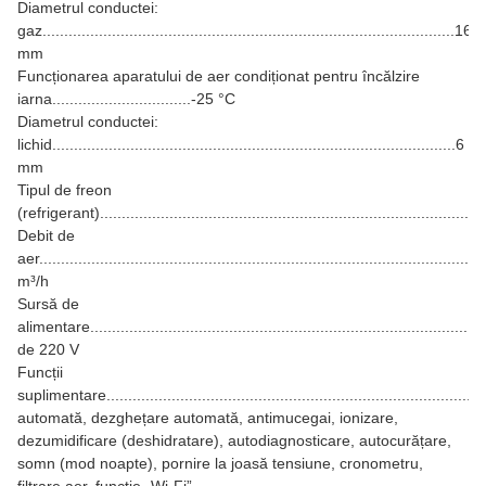
Diametrul conductei:
gaz...............................................................................................16
mm
Funcționarea aparatului de aer condiționat pentru încălzire
iarna................................-25 °C
Diametrul conductei:
lichid.............................................................................................6
mm
Tipul de freon
(refrigerant)......................................................................................
Debit de
aer...................................................................................................
m³/h
Sursă de
alimentare.......................................................................................
de 220 V
Funcții
suplimentare.....................................................................................
automată, dezghețare automată, antimucegai, ionizare,
dezumidificare (deshidratare), autodiagnosticare, autocurățare,
somn (mod noapte), pornire la joasă tensiune, cronometru,