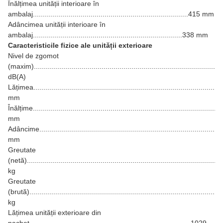
Înălțimea unității interioare în
ambalaj..............................................................................415 mm
Adâncimea unității interioare în
ambalaj...........................................................................338 mm
Caracteristicile fizice ale unității exterioare
Nivel de zgomot
(maxim).............................................................................................
dB(A)
Lățimea..............................................................................................
mm
Înălțime..............................................................................................
mm
Adâncime...........................................................................................
mm
Greutate
(netă)................................................................................................
kg
Greutate
(brută)................................................................................................
kg
Lățimea unității exterioare din