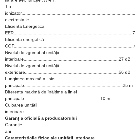
filtrare aer, funcție „Wi-Fi”.
Tip
ionizator...............................................................................................
electrostatic
Eficiența Energetică
EER...............................................................................................7
Eficiența energetică
COP................................................................................................4.2
Nivelul de zgomot al unității
interioare............................................................................27 dB
Nivelul de zgomot al unității
exterioare...........................................................................56 dB
Lungimea maximă a liniei
principale...............................................................................25 m
Diferența maximă de înălțime a liniei
principale.............................................................10 m
Culoarea unității
interioare...........................................................................................
Garanția oficială a producătorului
Garanție..............................................................................................
ani
Caracteristicile fizice ale unității interioare