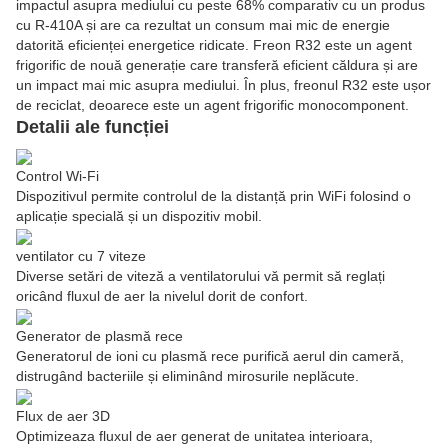
impactul asupra mediului cu peste 68% comparativ cu un produs
cu R-410A și are ca rezultat un consum mai mic de energie
datorită eficienței energetice ridicate. Freon R32 este un agent
frigorific de nouă generație care transferă eficient căldura și are
un impact mai mic asupra mediului. În plus, freonul R32 este ușor
de reciclat, deoarece este un agent frigorific monocomponent.
Detalii ale funcției
Control Wi-Fi
Dispozitivul permite controlul de la distanță prin WiFi folosind o
aplicație specială și un dispozitiv mobil.
ventilator cu 7 viteze
Diverse setări de viteză a ventilatorului vă permit să reglați
oricând fluxul de aer la nivelul dorit de confort.
Generator de plasmă rece
Generatorul de ioni cu plasmă rece purifică aerul din cameră,
distrugând bacteriile și eliminând mirosurile neplăcute.
Flux de aer 3D
Optimizeaza fluxul de aer generat de unitatea interioara,