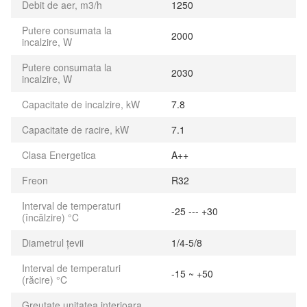
Debit de aer, m3/h
1250
Putere consumata la
2000
incalzire, W
Putere consumata la
2030
incalzire, W
Capacitate de incalzire, kW
7.8
Capacitate de racire, kW
7.1
Clasa Energetica
A++
Freon
R32
Interval de temperaturi
-25 --- +30
(încălzire) °C
Diametrul țevii
1/4-5/8
Interval de temperaturi
-15 ~ +50
(răcire) °C
Greutate unitatea interioara,