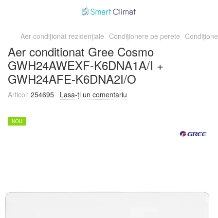
Aer condiționat rezidențiale
Condiționere pe perete
Condițion
Aer conditionat Gree Cosmo
GWH24AWEXF-K6DNA1A/I +
GWH24AFE-K6DNA2I/O
Articol:
254695
Lasa-ți un comentariu
NOU