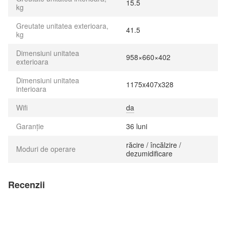
15.5
kg
Greutate unitatea exterioara,
41.5
kg
Dimensiuni unitatea
958×660×402
exterioara
Dimensiuni unitatea
1175x407x328
interioara
Wifi
da
Garanție
36 luni
răcire / încălzire /
Moduri de operare
dezumidificare
Recenzii