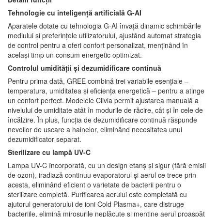
Tehnologie cu inteligență artificială G-AI
Aparatele dotate cu tehnologia G-AI învață dinamic schimbările
mediului și preferințele utilizatorului, ajustând automat strategia
de control pentru a oferi confort personalizat, menținând în
același timp un consum energetic optimizat.
Controlul umidității și dezumidificare continuă
Pentru prima dată, GREE combină trei variabile esențiale –
temperatura, umiditatea și eficiența energetică – pentru a atinge
un confort perfect. Modelele Clivia permit ajustarea manuală a
nivelului de umiditate atât în modurile de răcire, cât și în cele de
încălzire. În plus, funcția de dezumidificare continuă răspunde
nevoilor de uscare a hainelor, eliminând necesitatea unui
dezumidificator separat.
Sterilizare cu lampă UV-C
Lampa UV-C încorporată, cu un design etanș și sigur (fără emisii
de ozon), iradiază continuu evaporatorul și aerul ce trece prin
acesta, eliminând eficient o varietate de bacterii pentru o
sterilizare completă. Purificarea aerului este completată cu
ajutorul generatorului de ioni Cold Plasma+, care distruge
bacteriile, elimină mirosurile neplăcute și menține aerul proaspăt