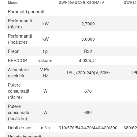
Model
GWH09AUCXB-K6DNA1A
GWH12
Parametri generali
Performanță
kW
2,7000
(răcire)
Performanță
kW
3,0000
(încălzire)
Freon
tip
R32
EER/COP
valoare
4,03/4,41
Alimentare
V-Ph-
1Ph, (220-240)V, 50Hz
1P
electrică
Hz
Putere
consumată
W
670
(răcire)
Putere
consumată
W
680
(încălzire)
Debit de aer
m³/h
610/570/540/470/440/420/390
680/62
Unitate interioară