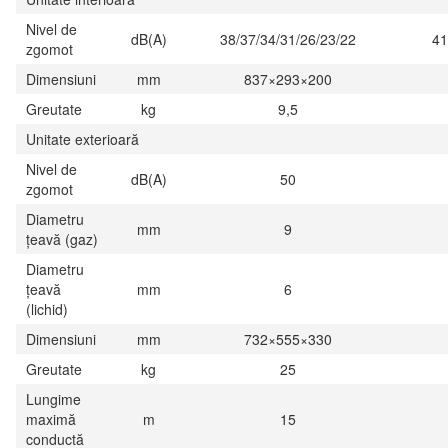
Nivel de
dB(A)
38/37/34/31/26/23/22
41
zgomot
Dimensiuni
mm
837×293×200
Greutate
kg
9,5
Unitate exterioară
Nivel de
dB(A)
50
zgomot
Diametru
mm
9
țeavă (gaz)
Diametru
țeavă
mm
6
(lichid)
Dimensiuni
mm
732×555×330
Greutate
kg
25
Lungime
maximă
m
15
conductă