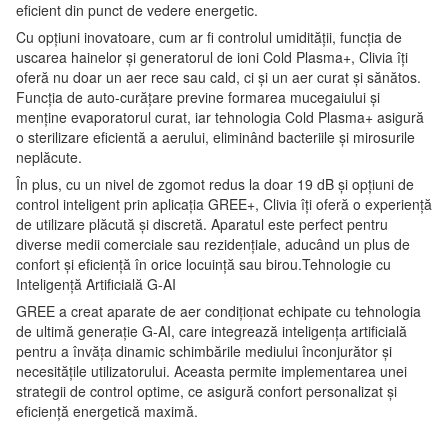
eficient din punct de vedere energetic.
Cu opțiuni inovatoare, cum ar fi controlul umidității, funcția de
uscarea hainelor și generatorul de ioni Cold Plasma+, Clivia îți
oferă nu doar un aer rece sau cald, ci și un aer curat și sănătos.
Funcția de auto-curățare previne formarea mucegaiului și
menține evaporatorul curat, iar tehnologia Cold Plasma+ asigură
o sterilizare eficientă a aerului, eliminând bacteriile și mirosurile
neplăcute.
În plus, cu un nivel de zgomot redus la doar 19 dB și opțiuni de
control inteligent prin aplicația GREE+, Clivia îți oferă o experiență
de utilizare plăcută și discretă. Aparatul este perfect pentru
diverse medii comerciale sau rezidențiale, aducând un plus de
confort și eficiență în orice locuință sau birou.Tehnologie cu
Inteligență Artificială G-AI
GREE a creat aparate de aer condiționat echipate cu tehnologia
de ultimă generație G-AI, care integrează inteligența artificială
pentru a învăța dinamic schimbările mediului înconjurător și
necesitățile utilizatorului. Aceasta permite implementarea unei
strategii de control optime, ce asigură confort personalizat și
eficiență energetică maximă.