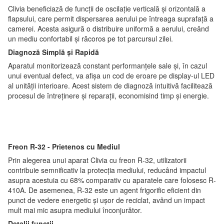
Clivia beneficiază de funcții de oscilație verticală și orizontală a
flapsului, care permit dispersarea aerului pe întreaga suprafață a
camerei. Acesta asigură o distribuire uniformă a aerului, creând
un mediu confortabil și răcoros pe tot parcursul zilei.
Diagnoză Simplă și Rapidă
Aparatul monitorizează constant performanțele sale și, în cazul
unui eventual defect, va afișa un cod de eroare pe display-ul LED
al unității interioare. Acest sistem de diagnoză intuitivă facilitează
procesul de întreținere și reparații, economisind timp și energie.
Freon R-32 - Prietenos cu Mediul
Prin alegerea unui aparat Clivia cu freon R-32, utilizatorii
contribuie semnificativ la protecția mediului, reducând impactul
asupra acestuia cu 68% comparativ cu aparatele care folosesc R-
410A. De asemenea, R-32 este un agent frigorific eficient din
punct de vedere energetic și ușor de reciclat, având un impact
mult mai mic asupra mediului înconjurător.
Detalii funcții