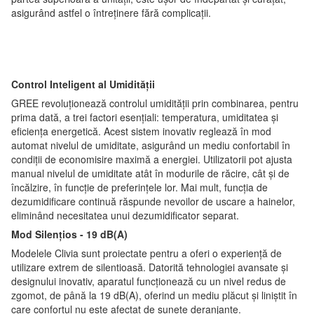
asigurând astfel o întreținere fără complicații.
Control Inteligent al Umidității
GREE revoluționează controlul umidității prin combinarea, pentru
prima dată, a trei factori esențiali: temperatura, umiditatea și
eficiența energetică. Acest sistem inovativ reglează în mod
automat nivelul de umiditate, asigurând un mediu confortabil în
condiții de economisire maximă a energiei. Utilizatorii pot ajusta
manual nivelul de umiditate atât în modurile de răcire, cât și de
încălzire, în funcție de preferințele lor. Mai mult, funcția de
dezumidificare continuă răspunde nevoilor de uscare a hainelor,
eliminând necesitatea unui dezumidificator separat.
Mod Silențios - 19 dB(A)
Modelele Clivia sunt proiectate pentru a oferi o experiență de
utilizare extrem de silentioasă. Datorită tehnologiei avansate și
designului inovativ, aparatul funcționează cu un nivel redus de
zgomot, de până la 19 dB(A), oferind un mediu plăcut și liniștit în
care confortul nu este afectat de sunete deranjante.