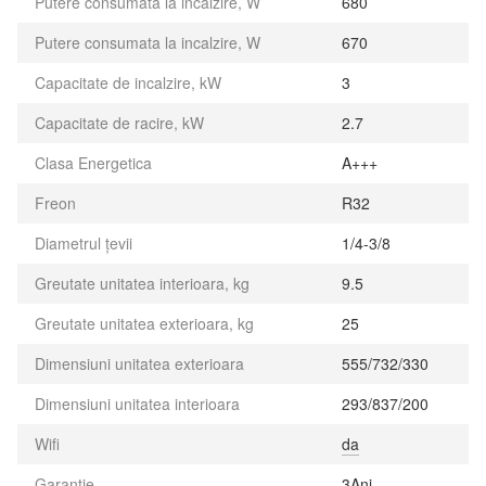
Putere consumata la incalzire, W
680
Putere consumata la incalzire, W
670
Capacitate de incalzire, kW
3
Capacitate de racire, kW
2.7
Clasa Energetica
A+++
Freon
R32
Diametrul țevii
1/4-3/8
Greutate unitatea interioara, kg
9.5
Greutate unitatea exterioara, kg
25
Dimensiuni unitatea exterioara
555/732/330
Dimensiuni unitatea interioara
293/837/200
Wifi
da
Garanție
3Ani