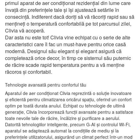
primul aparat de aer condiționat rezidențial din lume care
învață din preferințele tale și își ajustează setările în
consecință. Indiferent dacă doriți să vă răcoriți rapid sau să
mențineți o temperatură confortabilă pe tot parcursul zilei,
Clivia vă acoperă.
Dar asta nu este tot! Clivia vine echipat cu o serie de alte
caracteristici care îl fac un must-have pentru orice casă
modernă. Designul său elegant și elegant asigură că
completează orice decor, în timp ce sistemul său puternic
de răcire scade rapid temperatura pentru a vă menține
răcoros și confortabil.
Tehnologie avansată pentru confortul tău
Aparatul de aer condiționat Clivia reprezintă o soluție inovatoare
și eficientă pentru climatizarea oricărui spațiu, oferind un confort
optim pe toată durata anului. Echipat cu tehnologie de ultimă
generație, Clivia încorporează funcții avansate pentru a satisface
toate nevoile tale de răcire, încălzire și purificare a aerului.
Datorită tehnologiilor inteligente, precum G-AI și controlul Wi-Fi,
aparatul se adaptează automat la condițiile de mediu și la
preferințele utilizatorului, asigurând un climat perfect într-un mod