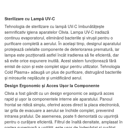
Sterilizare cu Lampă UV-C
Tehnologia de sterilizare cu lampă UV-C îmbunătățește
semnificativ igiena aparatelor Clivia. Lampa UV-C iradiază
continuu evaporatorul, eliminând bacteriile și virușii pentru o
purificare completă a aerului. În același timp, designul aparatului
protejează celelalte componente de deteriorarea prematură, iar
lampa este poziționată astfel încât iradierea să fie eficientă, dar
să evite orice expunere inutilă. Acest sistem funcționează fără
emisii de ozon și este complet sigur pentru utilizator. Tehnologia
Cold Plasma+ adaugă un plus de purificare, distrugând bacteriile
și mirosurile neplăcute și umidificând aerul.
Design Ergonomic și Acces Ușor la Componente
Clivia a fost gândit cu un design ergonomic ce asigură acces
rapid și ușor la componentele interne ale aparatului. Panoul
frontal se ridică simplu, oferind acces direct la placa electronică,
iar grila de evacuare a aerului se închide complet, prevenind
intrarea prafului. De asemenea, poate fi demontată cu ușurință
pentru o curățare eficientă. Filtrul de înaltă densitate, amplasat în
partea superioară a unității, este ușor de îndepărtat și curățat,