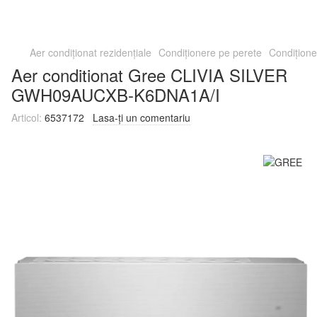
Aer condiționat rezidențiale
Condiționere pe perete
Condițion
Aer conditionat Gree CLIVIA SILVER
GWH09AUCXB-K6DNA1A/I
Articol:
6537172
Lasa-ți un comentariu