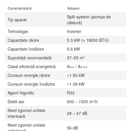
Caracteristică
Valoare
Split-system (pompa de
Tip aparat
căldură)
Tehnologie
Inverter
Capacitate răcire
5.3 kW (≈ 18000 BTU)
Capacitate încălzire
5.6 kW
Suprafață recomandată
37–55 m²
Clasă eficiență energetică
A++ / A+++
Consum energie răcire
~1.50 kW
Consum energie încălzire
~1.39 kW
Agent frigorific
R32
Debit aer
600 – 1000 m³/h
Nivel zgomot unitate
28 – 47 dB
interioară
Nivel zgomot unitate
56 dB
exterioară