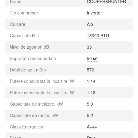
Brand
COOPER&HUNTER
Tip compresor
Inverter
Culoare
Alb
Capacitate BTU
18000 BTU
Nivel de zgomot, dB
35
Suprafata recomandata
50 м²
Debit de aer, m3/h
570
Putere consumata la incalzire, W
1.14
Putere consumata la incalzire, W
1.18
Capacitate de incalzire, kW
5.3
Capacitate de racire, kW
5.2
Clasa Energetica
A+++
Freon
R32