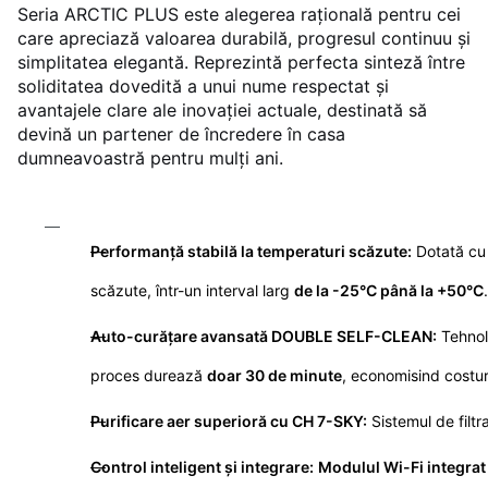
Seria ARCTIC PLUS este alegerea rațională pentru cei
care apreciază valoarea durabilă, progresul continuu și
simplitatea elegantă. Reprezintă perfecta sinteză între
soliditatea dovedită a unui nume respectat și
avantajele clare ale inovației actuale, destinată să
devină un partener de încredere în casa
dumneavoastră pentru mulți ani.
Performanță stabilă la temperaturi scăzute:
Dotată cu
scăzute, într-un interval larg
de la -25°C până la +50°C
.
Auto-curățare avansată DOUBLE SELF-CLEAN:
Tehnol
proces durează
doar 30 de minute
, economisind costur
Purificare aer superioră cu CH 7-SKY:
Sistemul de filtr
Control inteligent și integrare:
Modulul Wi-Fi integrat