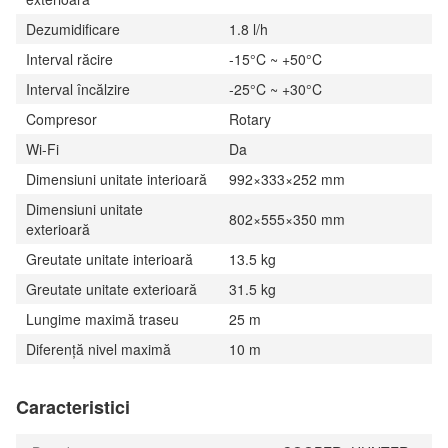
Dezumidificare
1.8 l/h
Interval răcire
-15°C ~ +50°C
Interval încălzire
-25°C ~ +30°C
Compresor
Rotary
Wi-Fi
Da
Dimensiuni unitate interioară
992×333×252 mm
Dimensiuni unitate
802×555×350 mm
exterioară
Greutate unitate interioară
13.5 kg
Greutate unitate exterioară
31.5 kg
Lungime maximă traseu
25 m
Diferență nivel maximă
10 m
Caracteristici