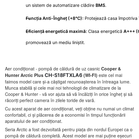
un sistem de automatizare clădire
BMS
.
Funcția Anti-Îngheț (+8°C):
Protejează casa împotriva 
Eficiență energetică maximă:
Clasa energetică
A+++ (
promovează un mediu liniștit.
Aer condiționat - pompă de căldură de uz casnic
Cooper &
Hunter Arctic Plus
CH-S18FTXLA6
(WI-FI)
este cel mai
faimos model care și-a câștigat recunoașterea în întreaga lume.
Munca stabilă și cele mai noi tehnologii de climatizare de la
Cooper & Hunter - vă vor ajuta să vă încălziți în orice îngheț și să
răcoriți perfect camera în zilele toride de vară.
Cu acest aparat de aer condiționat, veți obține nu numai un climat
confortabil, ci și plăcerea de a economisi în timpul funcționării
aparatului de aer condiționat.
Seria Arctic a fost dezvoltată pentru piața din nordul Europei ca o
pompă de căldură completă. Acest model are mai puține eșecuri