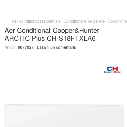
Aer condiționat rezidențiale
Condiționere pe perete
Condițio
Aer Conditionat Cooper&Hunter
ARCTIC Plus CH-S18FTXLA6
Articol:
6877927
Lasa-ți un comentariu