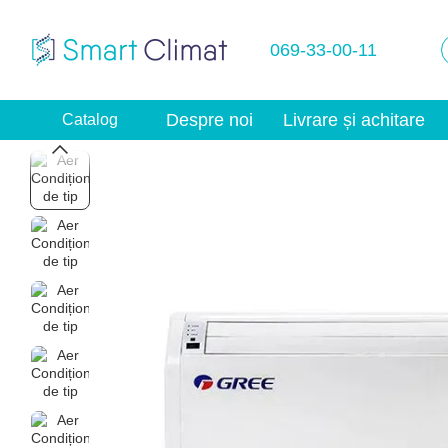
Mergi la conținutul principal
069-33-00-11
Despre noi
Livrare și achitare
Catalog