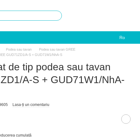
Ro
Podea sau tavan
Podea sau tavan GREE
an GREE GUD71ZD1/A-S + GUD71W1/NhA-S
at de tip podea sau tavan
ZD1/A-S + GUD71W1/NhA-
9605
Lasa-ți un comentariu
reducerea cumulată