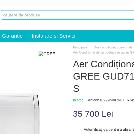
Garanție
Instalare si Servicii
Principală
Aer condiționat comerciale
Aer Condiționat de tip podea sau tav
Aer Condițion
GREE GUD71
S
În stoc
Articol: ID999MARKET_674
35 700 Lei
Autentificați-vă
pentru a afișa 
%