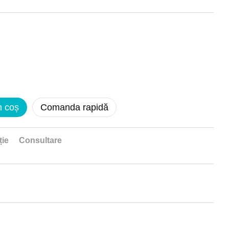
n coș
Comanda rapidă
ție
Consultare