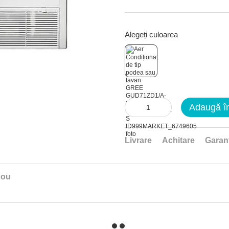
Alegeți culoarea
Adaugă î
Livrare
Achitare
Garan
nou