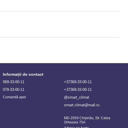
Informații de contact
069-33-00-11
+37369-33-00-11
079-33-00-11
+37369-33-00-11
@smart_climat
Comandă apel
smart.climat@mail.ru
MD-2059 Chișinău, Str. Calea
Orheiului 75A