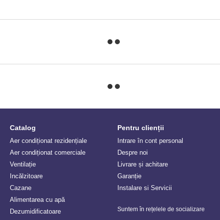
Catalog
Pentru clienții
Aer condiționat rezidențiale
Intrare în cont personal
Aer condiționat comerciale
Despre noi
Ventilație
Livrare și achitare
Incălzitoare
Garanție
Сazane
Instalare si Servicii
Alimentarea cu apă
Suntem în rețelele de socializare
Dezumidificatoare