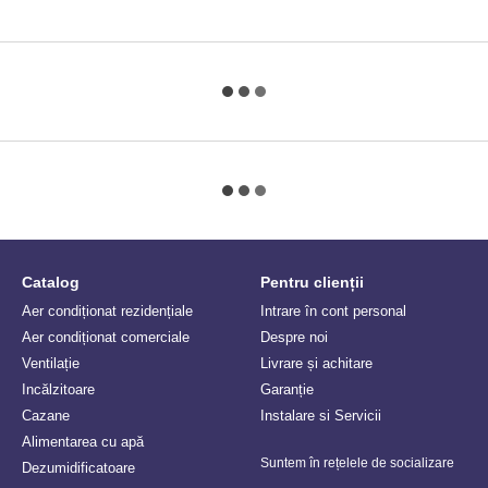
Catalog
Pentru clienții
Aer condiționat rezidențiale
Intrare în cont personal
Aer condiționat comerciale
Despre noi
Ventilație
Livrare și achitare
Incălzitoare
Garanție
Сazane
Instalare si Servicii
Alimentarea cu apă
Suntem în rețelele de socializare
Dezumidificatoare