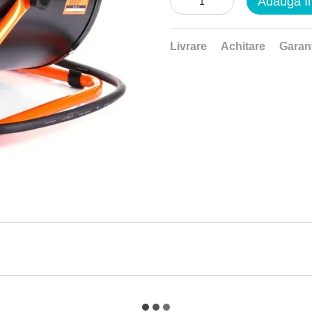
Adaugă î
Livrare
Achitare
Garan