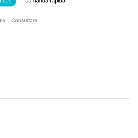
n coș
Comanda rapidă
ție
Consultare