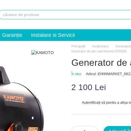
Garanție
Instalare si Servicii
Principală
Incălzitoare
Generatoar
Generator de aer cald Kamoto EH5000
Generator de
În stoc
Articol: ID999MARKET_682
2 100 Lei
Autentificați-vă
pentru a afișa 
%