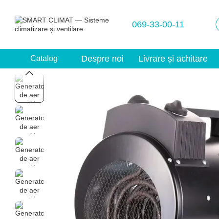
Mergi la conținutul principal
069-33-00-11
Despre noi
Livrare și achitare
Catalog