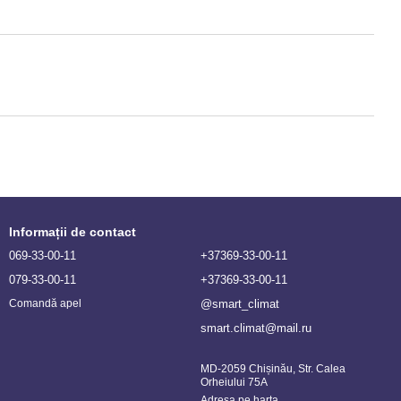
Informații de contact
069-33-00-11
+37369-33-00-11
079-33-00-11
+37369-33-00-11
@smart_climat
Comandă apel
smart.climat@mail.ru
MD-2059 Chișinău, Str. Calea
Orheiului 75A
Adresa pe harta