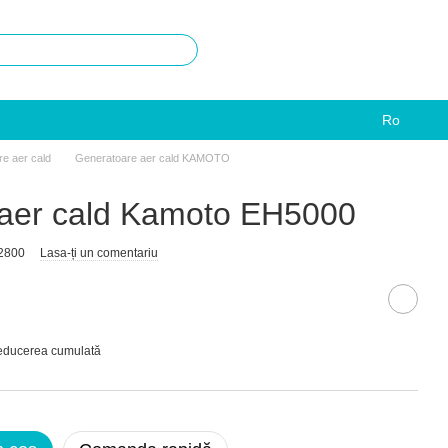
Ro
e aer cald
Generatoare aer cald KAMOTO
 aer cald Kamoto EH5000
2800
Lasa-ți un comentariu
reducerea cumulată