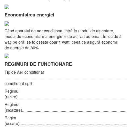
Economisirea energiei
Când aparatul de aer condiționat intră în modul de așteptare,
modul de economisire a energiei este activat automat. În loc de 5
wați pe oră, se folosește doar 1 watt, ceea ce asigură economii
de energie de 80%.
REGIMURI DE FUNCTIONARE
Tip de Aer conditionat
.........................................................................................................
conditionat split
Regimul
(racire)...............................................................................................
Regimul
(incalzire)...........................................................................................
Regim
(uscare)..............................................................................................