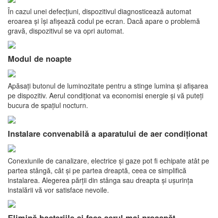
În cazul unei defecțiuni, dispozitivul diagnosticează automat
eroarea și își afișează codul pe ecran. Dacă apare o problemă
gravă, dispozitivul se va opri automat.
Modul de noapte
Apăsați butonul de luminozitate pentru a stinge lumina și afișarea
pe dispozitiv. Aerul condiționat va economisi energie și vă puteți
bucura de spațiul nocturn.
Instalare convenabilă a aparatului de aer condiționat
Conexiunile de canalizare, electrice și gaze pot fi echipate atât pe
partea stângă, cât și pe partea dreaptă, ceea ce simplifică
instalarea. Alegerea părții din stânga sau dreapta și ușurința
instalării vă vor satisface nevoile.
Elimină bacteriile și face aerul mai proaspăt