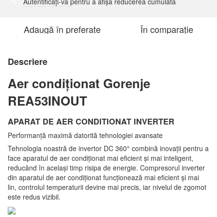
Autentificați-vă
pentru a afișa reducerea cumulată
%
Adaugă în preferate
În comparație
Descriere
Aer condiționat Gorenje
REA53INOUT
APARAT DE AER CONDITIONAT INVERTER
Performanță maximă datorită tehnologiei avansate
Tehnologia noastră de invertor DC 360° combină inovații pentru a
face aparatul de aer condiționat mai eficient și mai inteligent,
reducând în același timp risipa de energie. Compresorul inverter
din aparatul de aer condiționat funcționează mai eficient și mai
lin, controlul temperaturii devine mai precis, iar nivelul de zgomot
este redus vizibil.