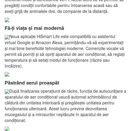
pregătiți condiții confortabile pentru întoarcerea acasă sau să
aveți grijă de animalele dvs. de companie de la distanță.
Fă-ți viața și mai modernă
Noua aplicație HiSmart Life este compatibilă cu asistentul
virtual Google și Amazon Alexa, permițându-vă să experimentați
și mai bine beneficiile tehnologiei moderne. Comenzile vocale vă
permit să porniți și să opriți aparatul de aer condiționat, să reglați
temperatura și să setați modul de funcționare (răcire sau
încălzire).
Păstrând aerul proaspăt
După finalizarea operațiunii de răcire, funcția de autocurățare a
aparatului de aer condiționat usucă automat schimbătorul de
căldură din unitatea interioară și pregătește unitatea pentru
funcționarea ulterioară. Acest lucru previne dezvoltarea
mucegaiului și a mirosurilor neplăcute în aparatul de aer
condiționat.