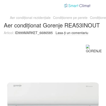
Aer condiționat rezidențiale
Condiționere pe perete
Condițion
Aer condiționat Gorenje REA53INOUT
Articol:
ID999MARKET_6686585
Lasa-ți un comentariu