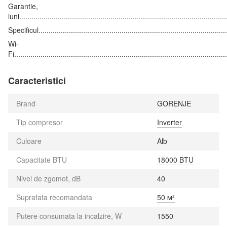
Garantie,
luni.....................................................................................................
Specificul...........................................................................................
Wi-
Fi.......................................................................................................
Caracteristici
Brand
GORENJE
Tip compresor
Inverter
Culoare
Alb
Capacitate BTU
18000 BTU
Nivel de zgomot, dB
40
Suprafata recomandata
50 м²
Putere consumata la incalzire, W
1550