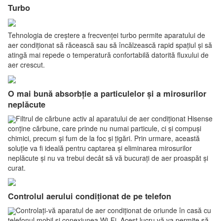
Turbo
Tehnologia de creștere a frecvenței turbo permite aparatului de
aer condiționat să răcească sau să încălzească rapid spațiul și să
atingă mai repede o temperatură confortabilă datorită fluxului de
aer crescut.
O mai bună absorbție a particulelor și a mirosurilor
neplăcute
Filtrul de cărbune activ al aparatului de aer condiționat Hisense
conține cărbune, care prinde nu numai particule, ci și compuși
chimici, precum și fum de la foc și țigări. Prin urmare, această
soluție va fi ideală pentru captarea și eliminarea mirosurilor
neplăcute și nu va trebui decât să vă bucurați de aer proaspăt și
curat.
Controlul aerului condiționat de pe telefon
Controlați-vă aparatul de aer condiționat de oriunde în casă cu
telefonul mobil și conexiunea Wi-Fi. Acest lucru vă va permite să