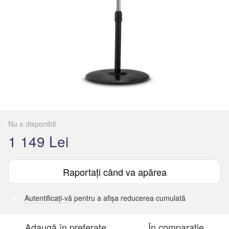
Nu e disponibil
1 149 Lei
Raportați când va apărea
Autentificați-vă
pentru a afișa reducerea cumulată
%
Adaugă în preferate
În comparație