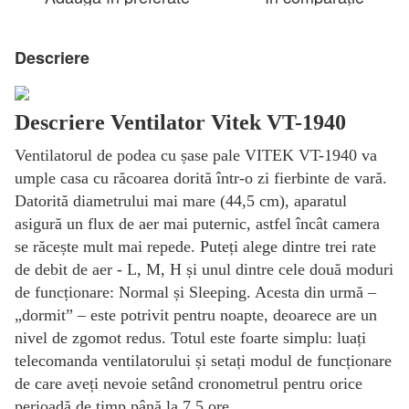
Descriere
Descriere Ventilator Vitek VT-1940
Ventilatorul de podea cu șase pale VITEK VT-1940 va
umple casa cu răcoarea dorită într-o zi fierbinte de vară.
Datorită diametrului mai mare (44,5 cm), aparatul
asigură un flux de aer mai puternic, astfel încât camera
se răcește mult mai repede. Puteți alege dintre trei rate
de debit de aer - L, M, H și unul dintre cele două moduri
de funcționare: Normal și Sleeping. Acesta din urmă –
„dormit” – este potrivit pentru noapte, deoarece are un
nivel de zgomot redus. Totul este foarte simplu: luați
telecomanda ventilatorului și setați modul de funcționare
de care aveți nevoie setând cronometrul pentru orice
perioadă de timp până la 7,5 ore.