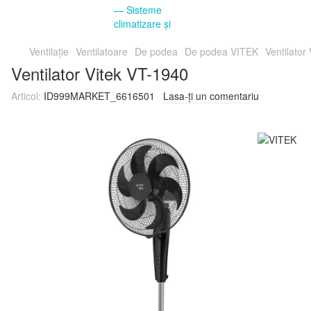
Ventilație
Ventilatoare
De podea
De podea VITEK
Ventilator
Ventilator Vitek VT-1940
Articol:
ID999MARKET_6616501
Lasa-ți un comentariu