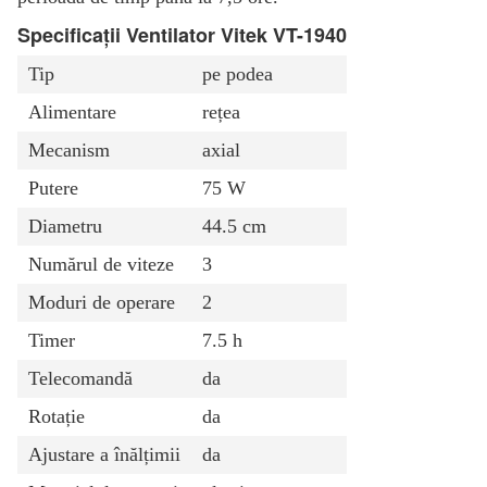
Specificații Ventilator Vitek VT-1940
Tip
pe podea
Alimentare
rețea
Mecanism
axial
Putere
75 W
Diametru
44.5 cm
Numărul de viteze
3
Moduri de operare
2
Timer
7.5 h
Telecomandă
da
Rotație
da
Ajustare a înălțimii
da