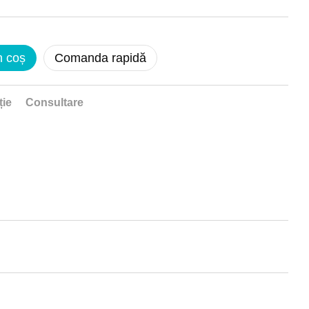
n coș
Comanda rapidă
ție
Consultare