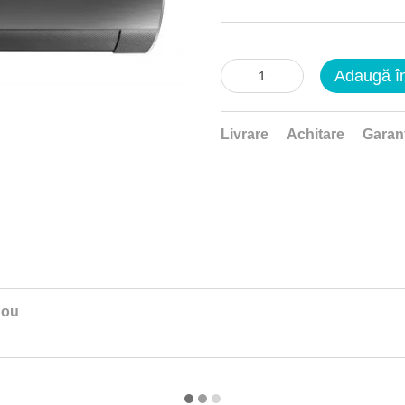
Adaugă î
Livrare
Achitare
Garan
nou