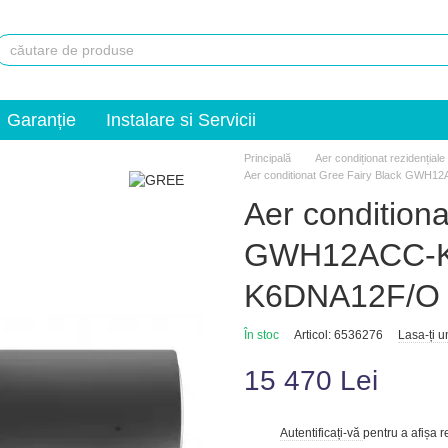
Garanție
Instalare si Servicii
Principală
Aer condiționat rezidențiale
Aer conditionat Gree Fairy Black G
Aer conditiona
GWH12ACC-K
K6DNA12F/O
În stoc
Articol: 6536276
Lasa-ți 
15 470 Lei
Autentificați-vă
pentru a afișa 
%