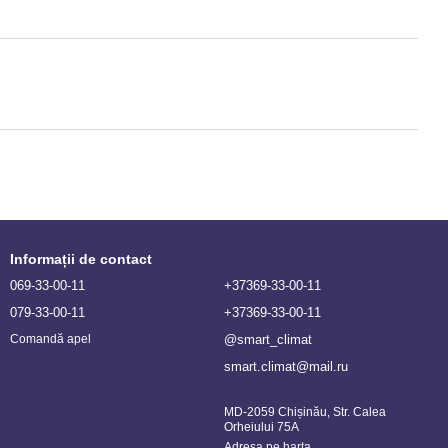
Informații de contact
069-33-00-11
+37369-33-00-11
079-33-00-11
+37369-33-00-11
@smart_climat
Comandă apel
smart.climat@mail.ru
MD-2059 Chișinău, Str. Calea
Orheiului 75A
Adresa pe harta