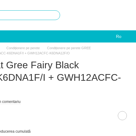
Ro
Condiționere pe perete
Condiționere pe perete GREE
WH12ACC-K6DNA1F/I + GWH12ACFC-K6DNA12F/O
t Gree Fairy Black
6DNA1F/I + GWH12ACFC-
un comentariu
reducerea cumulată