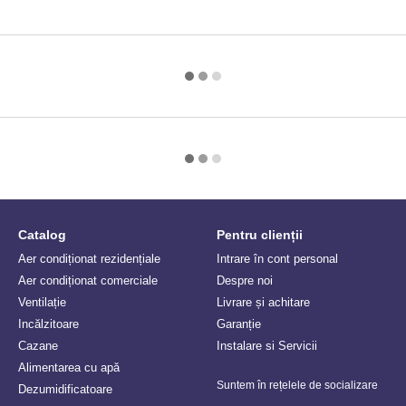
Catalog
Pentru clienții
Aer condiționat rezidențiale
Intrare în cont personal
Aer condiționat comerciale
Despre noi
Ventilație
Livrare și achitare
Incălzitoare
Garanție
Сazane
Instalare si Servicii
Alimentarea cu apă
Suntem în rețelele de socializare
Dezumidificatoare