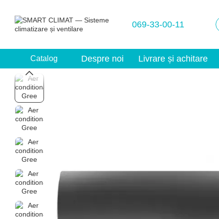
Mergi la conținutul principal
069-33-00-11
Despre noi
Livrare și achitare
Catalog