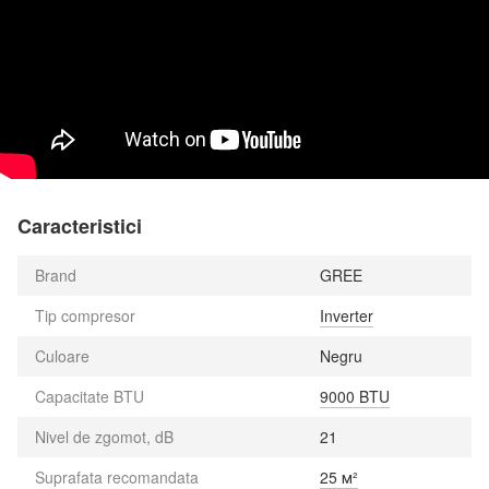
Caracteristici
Brand
GREE
Tip compresor
Inverter
Culoare
Negru
Capacitate BTU
9000 BTU
Nivel de zgomot, dB
21
Suprafata recomandata
25 м²