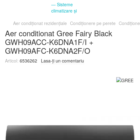
Aer condiționat rezidențiale
Condiționere pe perete
Condițion
Aer conditionat Gree Fairy Black
GWH09ACC-K6DNA1F/I +
GWH09AFC-K6DNA2F/O
Articol:
6536262
Lasa-ți un comentariu