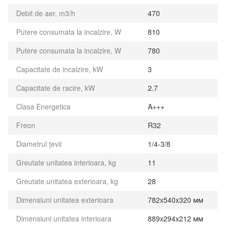
Debit de aer, m3/h
470
Putere consumata la incalzire, W
810
Putere consumata la incalzire, W
780
Capacitate de incalzire, kW
3
Capacitate de racire, kW
2.7
Clasa Energetica
A+++
Freon
R32
Diametrul țevii
1/4-3/8
Greutate unitatea interioara, kg
11
Greutate unitatea exterioara, kg
28
Dimensiuni unitatea exterioara
782x540x320 мм
Dimensiuni unitatea interioara
889x294x212 мм