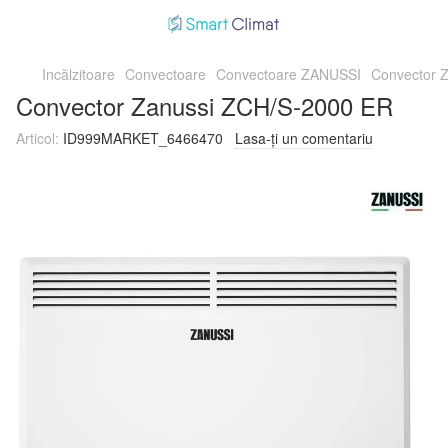
Incălzitoare
Convectoare
Convectoare ZANUSSI
Convector 
Convector Zanussi ZCH/S-2000 ER
Articol:
ID999MARKET_6466470
Lasa-ți un comentariu