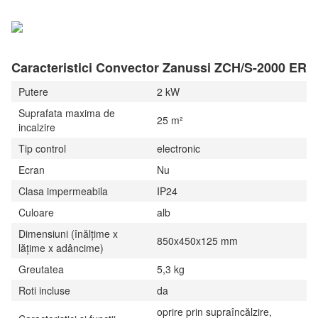
Caracteristici Convector Zanussi ZCH/S-2000 ER
Putere
2 kW
Suprafata maxima de
25 m²
incalzire
Tip control
electronic
Ecran
Nu
Clasa impermeabila
IP24
Culoare
alb
Dimensiuni (înălțime x
850x450x125 mm
lățime x adâncime)
Greutatea
5,3 kg
Roti incluse
da
oprire prin supraîncălzire,