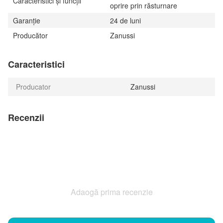
Caracteristici și funcții
oprire prin răsturnare
Garanție
24 de luni
Producător
Zanussi
Caracteristici
Producator
Zanussi
Recenzii
Adaogă prima recenzie