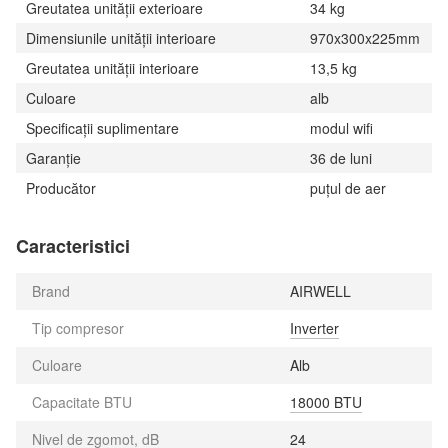
Greutatea unității exterioare
34 kg
Dimensiunile unității interioare
970x300x225mm
Greutatea unității interioare
13,5 kg
Culoare
alb
Specificații suplimentare
modul wifi
Garanție
36 de luni
Producător
puţul de aer
Caracteristici
Brand
AIRWELL
Tip compresor
Inverter
Culoare
Alb
Capacitate BTU
18000 BTU
Nivel de zgomot, dB
24