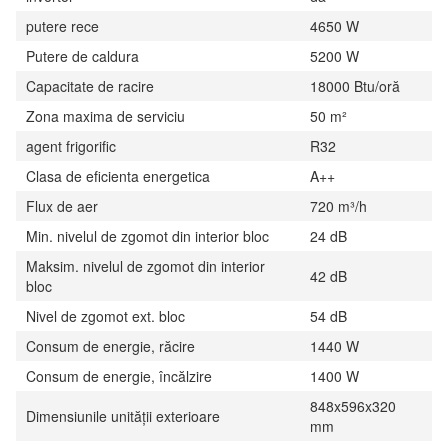
putere rece
4650 W
Putere de caldura
5200 W
Capacitate de racire
18000 Btu/oră
Zona maxima de serviciu
50 m²
agent frigorific
R32
Clasa de eficienta energetica
A++
Flux de aer
720 m³/h
Min. nivelul de zgomot din interior bloc
24 dB
Maksim. nivelul de zgomot din interior
42 dB
bloc
Nivel de zgomot ext. bloc
54 dB
Consum de energie, răcire
1440 W
Consum de energie, încălzire
1400 W
848x596x320
Dimensiunile unității exterioare
mm