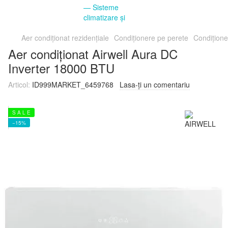
Aer condiționat rezidențiale
Condiționere pe perete
Condițion
Aer condiționat Airwell Aura DC
Inverter 18000 BTU
Articol:
ID999MARKET_6459768
Lasa-ți un comentariu
S A L E
−15%