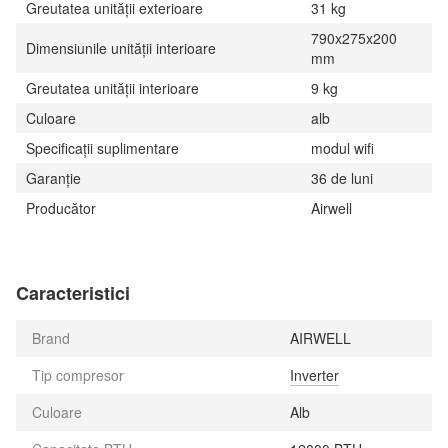
Greutatea unității exterioare
31 kg
790x275x200
Dimensiunile unității interioare
mm
Greutatea unității interioare
9 kg
Culoare
alb
Specificații suplimentare
modul wifi
Garanție
36 de luni
Producător
Airwell
Caracteristici
Brand
AIRWELL
Tip compresor
Inverter
Culoare
Alb