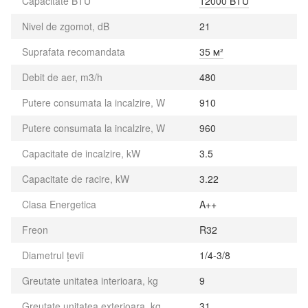
Capacitate BTU
12000 BTU
Nivel de zgomot, dB
21
Suprafata recomandata
35 м²
Debit de aer, m3/h
480
Putere consumata la incalzire, W
910
Putere consumata la incalzire, W
960
Capacitate de incalzire, kW
3.5
Capacitate de racire, kW
3.22
Clasa Energetica
A++
Freon
R32
Diametrul țevii
1/4-3/8
Greutate unitatea interioara, kg
9
Greutate unitatea exterioara, kg
31