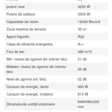
putere rece
3220 W
Putere de caldura
3500 W
Capacitate de racire
12000 Btu/oră
Zona maxima de serviciu
35 m²
Agent frigorific
R32
Clasa de eficienta energetica
A++
Flux de aer
480 m³/h
Min. nivelul de zgomot din interior bloc
21 db
Maksim. nivelul de zgomot din interior
40 db
bloc
Nivel de zgomot ext. bloc
52 db
Consum de energie, răcire
960 W
Consum de energie, încălzire
910 W
848x596x320
Dimensiunile unității exterioare
mm