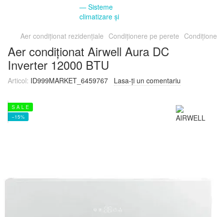
Aer condiționat rezidențiale
Condiționere pe perete
Condițion
Aer condiționat Airwell Aura DC
Inverter 12000 BTU
Articol:
ID999MARKET_6459767
Lasa-ți un comentariu
S A L E
−15%