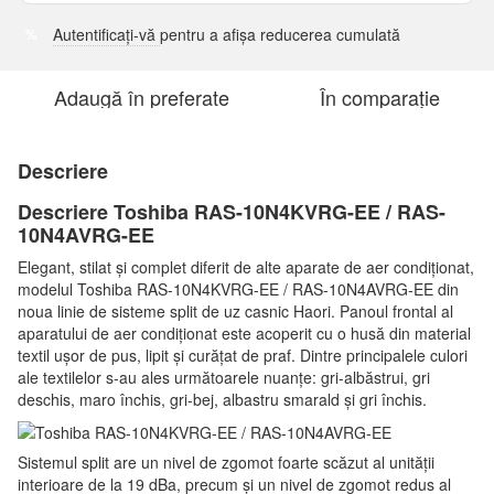
Autentificați-vă
pentru a afișa reducerea cumulată
%
Adaugă în preferate
În comparație
Descriere
Descriere Toshiba RAS-10N4KVRG-EE / RAS-
10N4AVRG-EE
Elegant, stilat și complet diferit de alte aparate de aer condiționat,
modelul Toshiba RAS-10N4KVRG-EE / RAS-10N4AVRG-EE din
noua linie de sisteme split de uz casnic Haori. Panoul frontal al
aparatului de aer condiționat este acoperit cu o husă din material
textil ușor de pus, lipit și curățat de praf. Dintre principalele culori
ale textilelor s-au ales următoarele nuanțe: gri-albăstrui, gri
deschis, maro închis, gri-bej, albastru smarald și gri închis.
Sistemul split are un nivel de zgomot foarte scăzut al unității
interioare de la 19 dBa, precum și un nivel de zgomot redus al