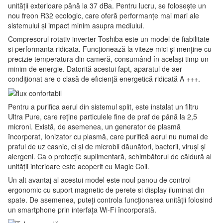
unității exterioare până la 37 dBa. Pentru lucru, se folosește un
nou freon R32 ecologic, care oferă performanțe mai mari ale
sistemului și impact minim asupra mediului.
Compresorul rotativ inverter Toshiba este un model de fiabilitate
si performanta ridicata. Funcționează la viteze mici și menține cu
precizie temperatura din cameră, consumând în același timp un
minim de energie. Datorită acestui fapt, aparatul de aer
condiționat are o clasă de eficiență energetică ridicată A +++.
Pentru a purifica aerul din sistemul split, este instalat un filtru
Ultra Pure, care reține particulele fine de praf de până la 2,5
microni. Există, de asemenea, un generator de plasmă
încorporat, Ionizator cu plasmă, care purifică aerul nu numai de
praful de uz casnic, ci și de microbii dăunători, bacterii, viruși și
alergeni. Ca o protecție suplimentară, schimbătorul de căldură al
unității interioare este acoperit cu Magic Coil.
Un alt avantaj al acestui model este noul panou de control
ergonomic cu suport magnetic de perete si display iluminat din
spate. De asemenea, puteți controla funcționarea unității folosind
un smartphone prin interfața Wi-Fi încorporată.