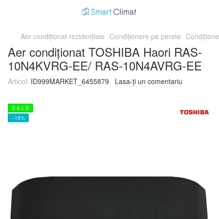
Aer condiționat rezidențiale
Condiționere pe perete
Condițion
Aer condiționat TOSHIBA Haori RAS-
10N4KVRG-EE/ RAS-10N4AVRG-EE
Articol:
ID999MARKET_6455879
Lasa-ți un comentariu
S A L E
−15%