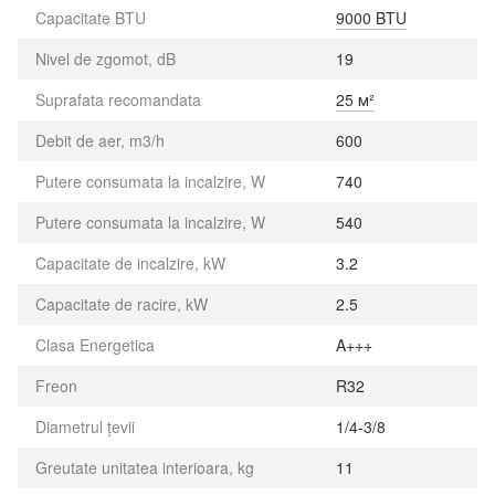
Capacitate BTU
9000 BTU
Nivel de zgomot, dB
19
Suprafata recomandata
25 м²
Debit de aer, m3/h
600
Putere consumata la incalzire, W
740
Putere consumata la incalzire, W
540
Capacitate de incalzire, kW
3.2
Capacitate de racire, kW
2.5
Clasa Energetica
A+++
Freon
R32
Diametrul țevii
1/4-3/8
Greutate unitatea interioara, kg
11