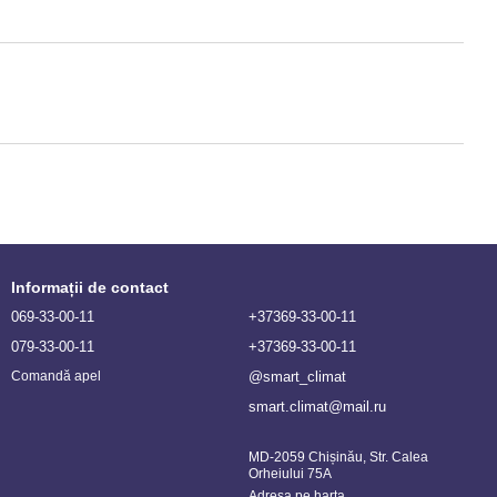
Informații de contact
069-33-00-11
+37369-33-00-11
079-33-00-11
+37369-33-00-11
@smart_climat
Comandă apel
smart.climat@mail.ru
MD-2059 Chișinău, Str. Calea
Orheiului 75A
Adresa pe harta