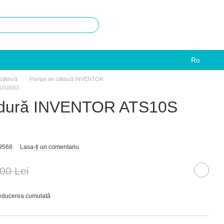
Ro
căldură
Pompe de căldură INVENTOR
HU100S3
ldură INVENTOR ATS10S
9568
Lasa-ți un comentariu
00 Lei
reducerea cumulată