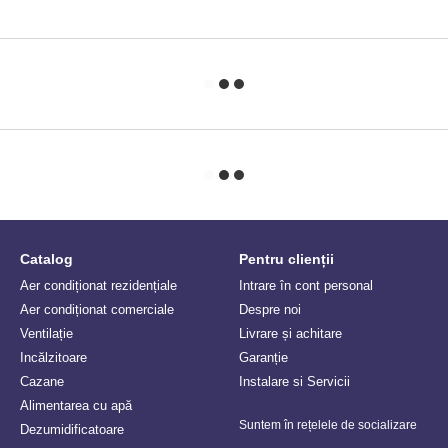
Catalog
Pentru clienții
Aer condiționat rezidențiale
Intrare în cont personal
Aer condiționat comerciale
Despre noi
Ventilație
Livrare și achitare
Incălzitoare
Garanție
Сazane
Instalare si Servicii
Alimentarea cu apă
Suntem în rețelele de socializare
Dezumidificatoare