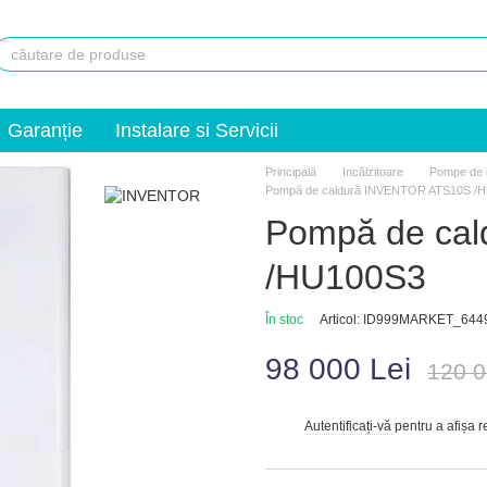
Garanție
Instalare si Servicii
Principală
Incălzitoare
Pompe de 
Pompă de caldură INVENTOR ATS10S /
Pompă de ca
/HU100S3
În stoc
Articol: ID999MARKET_644
98 000 Lei
120 0
Autentificați-vă
pentru a afișa 
%