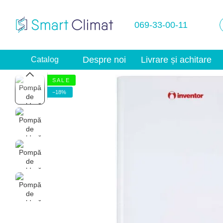
Mergi la conținutul principal
069-33-00-11
Despre noi
Livrare și achitare
Catalog
S A L E
−18%