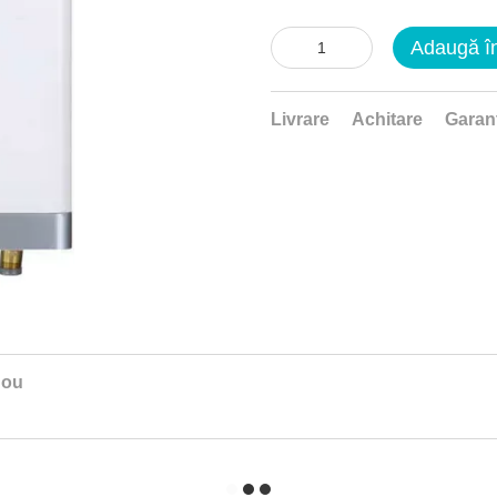
Adaugă î
Livrare
Achitare
Garan
nou