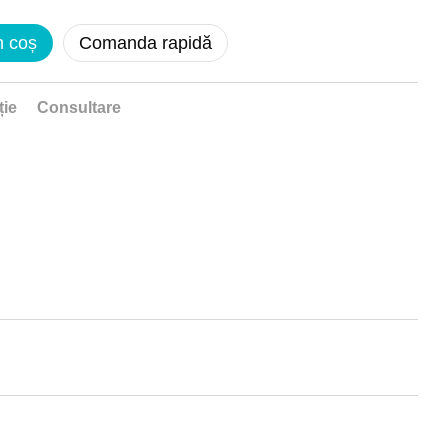
n coș
Comanda rapidă
ție
Consultare