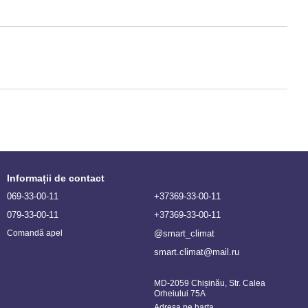
Informații de contact
069-33-00-11
+37369-33-00-11
079-33-00-11
+37369-33-00-11
@smart_climat
Comandă apel
smart.climat@mail.ru
MD-2059 Chișinău, Str. Calea
Orheiului 75A
Adresa pe harta