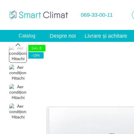
Mergi la conținutul principal
069-33-00-11
Despre noi
Livrare și achitare
Catalog
S A L E
−15%