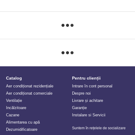
Catalog
Pentru clienții
Aer condiționat rezidențiale
Intrare în cont personal
Aer condiționat comerciale
Despre noi
Ventilație
Livrare și achitare
Incălzitoare
Garanție
Сazane
Instalare si Servicii
Alimentarea cu apă
Suntem în rețelele de socializare
Dezumidificatoare