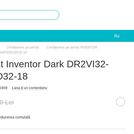
Ro
Condiționere pe perete
Condiționere pe perete INVENTOR
-18WFI/DR2VO32-18
at Inventor Dark DR2VI32-
O32-18
6469
Lasa-ți un comentariu
0 Lei
reducerea cumulată