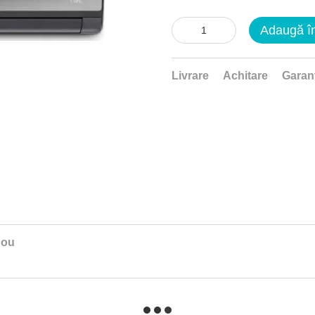
Adaugă î
Livrare
Achitare
Garan
nou