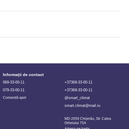
Informații de contact
069-33-00-11
+37369-33-00-11
079-33-00-11
+37369-33-00-11
@smart_climat
Comandă apel
smart.climat@mail.ru
MD-2059 Chișinău, Str. Calea
Orheiului 75A
Adresa pe harta