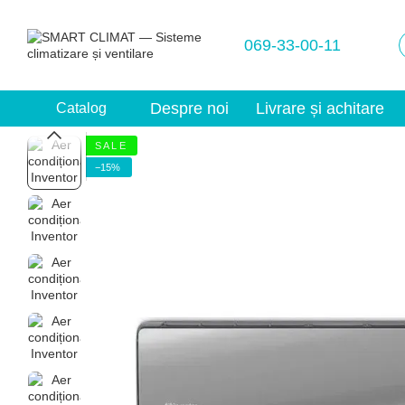
Mergi la conținutul principal
069-33-00-11
Despre noi
Livrare și achitare
Catalog
S A L E
−15%