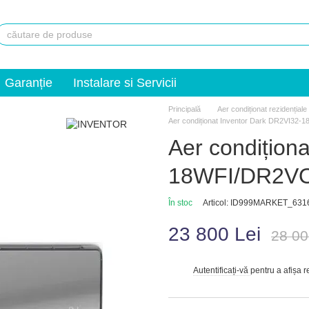
Garanție
Instalare si Servicii
Principală
Aer condiționat rezidențiale
Aer condiționat Inventor Dark DR2VI32
Aer condițion
18WFI/DR2V
În stoc
Articol: ID999MARKET_631
23 800 Lei
28 00
Autentificați-vă
pentru a afișa 
%