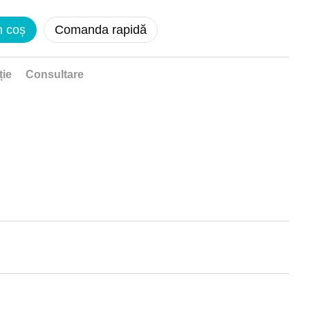
n coș
Comanda rapidă
ție
Consultare