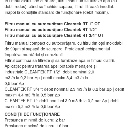
În timpul ciclului de curățare, filtrul continuă să filtreze apa (cu
debit redus); când se închide supapa, filtrul filtrează imediat.
înapoi la condițiile standard de funcționare (debit maxim).
Filtru manual cu autocurățare Cleantek RT 1" OT
Filtru manual cu autocurățare Cleantek RT 1/2"
Filtru manual cu autocurățare Cleantek RT 3/4" OT
Filtru manual compact cu autocurățare, cu filtru din oțel inoxidabil
de 90µm și supapă de scurgere. Protejează echipamentul
împotriva murdăriei și coroziunii.
Filtrul continuă să filtreze și să furnizeze apă în timpul clătirii.
Aplicație: pentru tratarea apei potabile menajere și
industriale.CLEANTEK RT 1/2": debit nominal 2,0
m3 /h la 0,2 bar Δp | debit maxim 3,4 m3 /h la
0,5 bar Δp
CLEANTEK RT 3/4 ": debit nominal 2,3 m3 /h la 0,2 bar Δp | debit
maxim 4,4 m3 /h la 0,5 bar Δp
CLEANTEK RT 1": debit nominal 3,0 m3 /h la 0,2 bar Δp | debit
maxim 5,2 m3 /h la 0,5 bar Δp
CONDIȚII DE FUNCȚIONARE
Presiunea minimă de lucru: 2 bar
Presiunea maximă de lucru: 16 bar