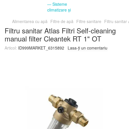
Alimentarea cu apă
Filtre de apă
Filtre sanitare
Filtru sanitar
Filtru sanitar Atlas Filtri Self-cleaning
manual filter Cleantek RT 1" OT
Articol:
ID999MARKET_6315892
Lasa-ți un comentariu