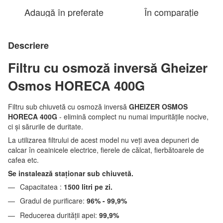
Adaugă în preferate
În comparație
Descriere
Filtru cu osmoză inversă Gheizer
Osmos HORECA 400G
Filtru sub chiuvetă cu osmoză inversă
GHEIZER
OSMOS
HORECA 400G
- elimină complect nu numai impurităţile nocive,
ci şi sărurile de duritate.
La utilizarea filtrului de acest model nu veţi avea depuneri de
calcar în ceainicele electrice, fierele de călcat, fierbătoarele de
cafea etc.
Se instalează staţionar sub chiuvetă.
Capacitatea :
1500 litri pe zi.
Gradul de purificare:
96% - 99,9%
Reducerea durităţii apei:
99,9%