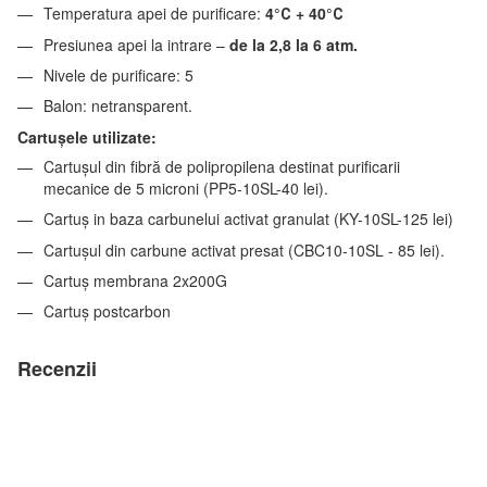
Temperatura apei de purificare:
4°С + 40°С
Presiunea apei la intrare –
de la 2,8 la 6 atm.
Nivele de purificare: 5
Balon: netransparent.
Cartuşele utilizate:
Cartușul din fibră de polipropilena destinat purificarii
mecanice de 5 microni (PP5-10SL-40 lei).
Cartuș in baza carbunelui activat granulat (KY-10SL-125 lei)
Cartușul din carbune activat presat (CBC10-10SL - 85 lei).
Cartuș membrana 2x200G
Cartuș postcarbon
Recenzii