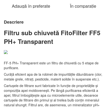
Adaugă în preferate
În comparație
Descriere
Filtru sub chiuvetă FitoFilter FF5
PH+ Transparent
FF-5 PH+ Transparent este un filtru de chiuvetă cu 5 etape de
purificare.
Curăță eficient apa de la robinet de impuritățile dăunătoare (clor,
metale grele, nitrați, pesticide, materii solide în suspensie etc.).
Cartușele de filtrare sunt fabricate în funcție de proprietățile și
compoziția apei moldovenești. Pe lângă purificarea eficientă a
apei, filtrul îmbogățește apa cu microelemente utile, deoarece
cartușele de filtrare din primul și al treilea bulb conțin mineralul
natural shungit. Filtrul are, de asemenea, un mineralizator pH+