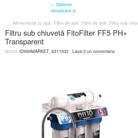
Alimentarea cu apă
Filtre de apă
Filtre de apă
Filtru sub chi
Filtru sub chiuvetă FitoFilter FF5 PH+
Transparent
Articol:
ID999MARKET_6311932
Lasa-ți un comentariu