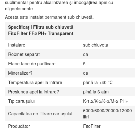
suplimentar pentru alcalinizarea și îmbogățirea apei cu
oligoelemente.
Acesta este instalat permanent sub chiuvetă.
Specificații Filtru sub chiuvetă
FitoFilter FF5 PH+ Transparent
Instalare
sub chiuveta
Robinet separat
da
Etape tape de purificare
5
Mineralizer?
da
Temperatura apei la intrare
până la +40 °С
Presiunea apei la intrare?
pină la 6 atm
Tip cartuşului
K-1.2/K-5/К-3/M-2 PH+
6000/6000/20000/12000
Capacitatea de filtrare cartuşului
litri
Producător
FitoFilter