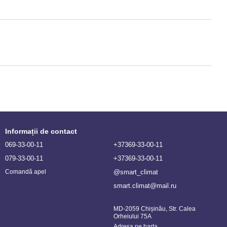
Informații de contact
069-33-00-11
+37369-33-00-11
079-33-00-11
+37369-33-00-11
@smart_climat
Comandă apel
smart.climat@mail.ru
MD-2059 Chișinău, Str. Calea
Orheiului 75A
Adresa pe harta