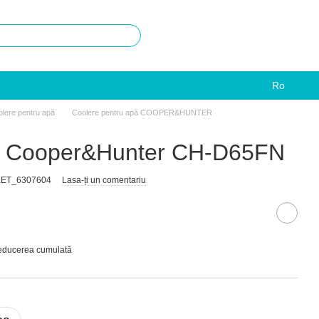
Ro
lere pentru apă
Coolere pentru apă COOPER&HUNTER
N
ă Cooper&Hunter CH-D65FN
RKET_6307604
Lasa-ți un comentariu
reducerea cumulată