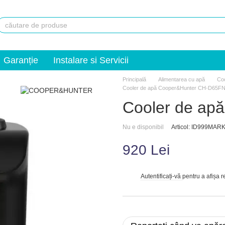
Garanție
Instalare si Servicii
Principală
Alimentarea cu apă
Coo
Cooler de apă Cooper&Hunter CH-D65F
Cooler de ap
Nu e disponibil
Articol: ID999MA
920 Lei
Autentificați-vă
pentru a afișa 
%