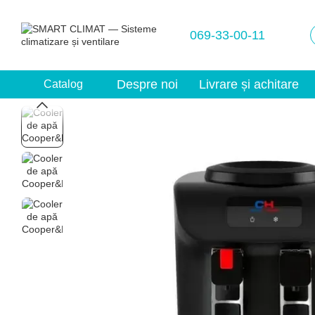
Mergi la conținutul principal
069-33-00-11
Despre noi
Livrare și achitare
Catalog