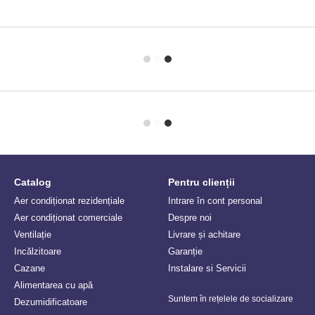
Catalog
Pentru clienții
Aer condiționat rezidențiale
Intrare în cont personal
Aer condiționat comerciale
Despre noi
Ventilație
Livrare și achitare
Incălzitoare
Garanție
Сazane
Instalare si Servicii
Alimentarea cu apă
Suntem în rețelele de socializare
Dezumidificatoare