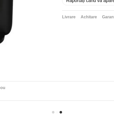
Raportați când va apăr
Livrare
Achitare
Garan
nou