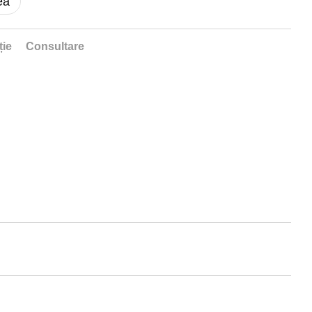
ea
ție
Consultare