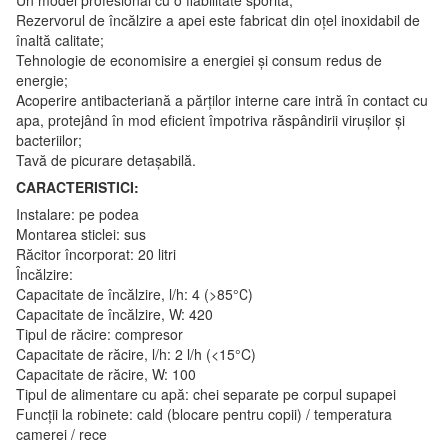
Un model profesional cu o fiabilitate sporită;
Rezervorul de încălzire a apei este fabricat din oțel inoxidabil de
înaltă calitate;
Tehnologie de economisire a energiei și consum redus de
energie;
Acoperire antibacteriană a părților interne care intră în contact cu
apa, protejând în mod eficient împotriva răspândirii virușilor și
bacteriilor;
Tavă de picurare detașabilă.
CARACTERISTICI:
Instalare: pe podea
Montarea sticlei: sus
Răcitor încorporat: 20 litri
Încălzire:
Capacitate de încălzire, l/h: 4 (>85°С)
Capacitate de încălzire, W: 420
Tipul de răcire: compresor
Capacitate de răcire, l/h: 2 l/h (<15°C)
Capacitate de răcire, W: 100
Tipul de alimentare cu apă: chei separate pe corpul supapei
Funcții la robinete: cald (blocare pentru copii) / temperatura
camerei / rece