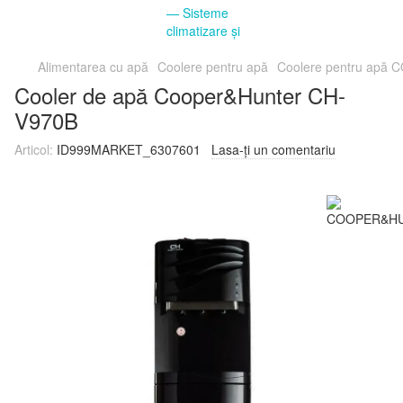
Alimentarea cu apă
Coolere pentru apă
Coolere pentru ap
Cooler de apă Cooper&Hunter CH-
V970B
Articol:
ID999MARKET_6307601
Lasa-ți un comentariu