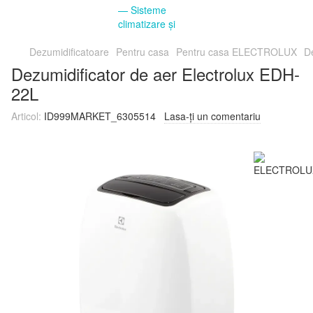
Dezumidificatoare
Pentru casa
Pentru casa ELECTROLUX
D
Dezumidificator de aer Electrolux EDH-
22L
Articol:
ID999MARKET_6305514
Lasa-ți un comentariu