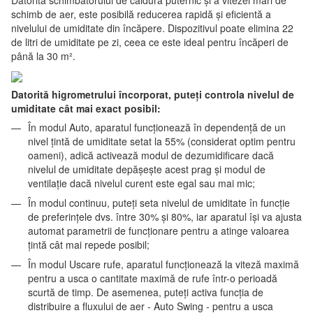
Datorită schimbătorului de căldură puternic și a vitezei mari de
schimb de aer, este posibilă reducerea rapidă și eficientă a
nivelului de umiditate din încăpere. Dispozitivul poate elimina 22
de litri de umiditate pe zi, ceea ce este ideal pentru încăperi de
până la 30 m².
Datorită higrometrului încorporat, puteți controla nivelul de
umiditate cât mai exact posibil:
În modul Auto, aparatul funcționează în dependență de un
nivel țintă de umiditate setat la 55% (considerat optim pentru
oameni), adică activează modul de dezumidificare dacă
nivelul de umiditate depășește acest prag și modul de
ventilație dacă nivelul curent este egal sau mai mic;
În modul continuu, puteți seta nivelul de umiditate în funcție
de preferințele dvs. între 30% și 80%, iar aparatul își va ajusta
automat parametrii de funcționare pentru a atinge valoarea
țintă cât mai repede posibil;
În modul Uscare rufe, aparatul funcționează la viteză maximă
pentru a usca o cantitate maximă de rufe într-o perioadă
scurtă de timp. De asemenea, puteți activa funcția de
distribuire a fluxului de aer - Auto Swing - pentru a usca