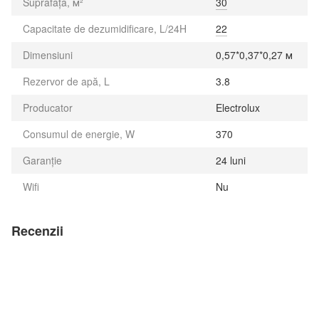
Suprafață, м²
30
Capacitate de dezumidificare, L/24H
22
Dimensiuni
0,57*0,37*0,27 м
Rezervor de apă, L
3.8
Producator
Electrolux
Consumul de energie, W
370
Garanție
24 luni
Wifi
Nu
Recenzii