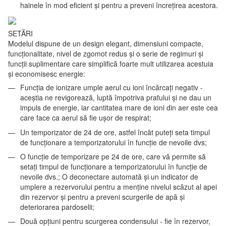
hainele în mod eficient și pentru a preveni încrețirea acestora.
SETĂRI
Modelul dispune de un design elegant, dimensiuni compacte,
funcționalitate, nivel de zgomot redus și o serie de regimuri și
funcții suplimentare care simplifică foarte mult utilizarea acestuia
și economisesc energie:
Funcția de ionizare umple aerul cu ioni încărcați negativ -
aceștia ne revigorează, luptă împotriva prafului și ne dau un
impuls de energie, iar cantitatea mare de ioni din aer este cea
care face ca aerul să fie ușor de respirat;
Un temporizator de 24 de ore, astfel încât puteți seta timpul
de funcționare a temporizatorului în funcție de nevoile dvs;
O funcție de temporizare pe 24 de ore, care vă permite să
setați timpul de funcționare a temporizatorului în funcție de
nevoile dvs.; O deconectare automată și un indicator de
umplere a rezervorului pentru a menține nivelul scăzut al apei
din rezervor și pentru a preveni scurgerile de apă și
deteriorarea pardoselii;
Două opțiuni pentru scurgerea condensului - fie în rezervor,