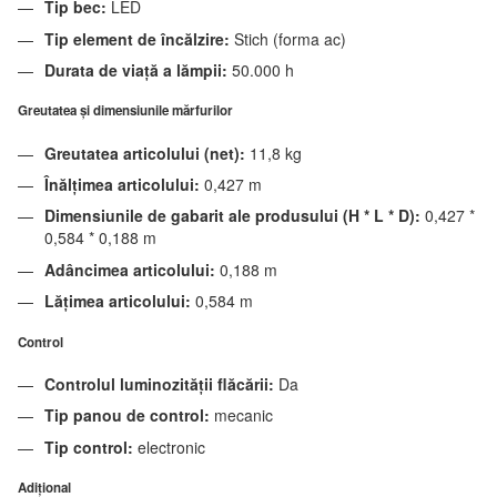
Tip bec:
LED
Tip element de încălzire:
Stich (forma ac)
Durata de viață a lămpii:
50.000 h
Greutatea și dimensiunile mărfurilor
Greutatea articolului (net):
11,8 kg
Înălțimea articolului:
0,427 m
Dimensiunile de gabarit ale produsului (H * L * D):
0,427 *
0,584 * 0,188 m
Adâncimea articolului:
0,188 m
Lățimea articolului:
0,584 m
Control
Controlul luminozității flăcării:
Da
Tip panou de control:
mecanic
Tip control:
electronic
Adiţional