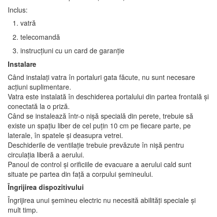
Inclus:
vatră
telecomandă
instrucțiuni cu un card de garanție
Instalare
Când instalați vatra în portaluri gata făcute, nu sunt necesare
acțiuni suplimentare.
Vatra este instalată în deschiderea portalului din partea frontală și
conectată la o priză.
Când se instalează într-o nișă specială din perete, trebuie să
existe un spațiu liber de cel puțin 10 cm pe fiecare parte, pe
laterale, în spatele și deasupra vetrei.
Deschiderile de ventilație trebuie prevăzute în nișă pentru
circulația liberă a aerului.
Panoul de control și orificiile de evacuare a aerului cald sunt
situate pe partea din față a corpului șemineului.
Îngrijirea dispozitivului
Îngrijirea unui șemineu electric nu necesită abilități speciale și
mult timp.