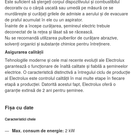
Este suficient să ștergeți corpul dispozitivului și combustibilul
decorativ cu o cârpă uscată sau umedă pe măsură ce se
murdărește și curățați grilele de admisie a aerului și de evacuare
de praful acumulat în ele cu un aspirator.
Înainte de a începe curățarea, șemineul electric trebuie
deconectat de la rețea și lăsat să se răcească.
Nu se recomandă utilizarea pulberilor de curățare abrazive,
solvenți organici și substanțe chimice pentru întreținere.
Asigurarea calității
Tehnologiile moderne și cele mai recente evoluții ale Electrolux
garantează o funcționare de înaltă calitate și fiabilă a șemineelor
electrice. O caracteristică distinctivă a întregului ciclu de producție
al Electrolux este controlul calității în mai multe etape în fiecare
etapă a producției. Datorită acestui fapt, Electrolux oferă o
garanție extinsă de 2 ani pentru șeminee.
Fișa cu date
Caracteristici cheie
Max. consum de energie:
2 kW