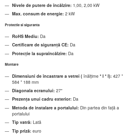
Nivele de putere de încălzire:
1,00, 2,00 kW
Max. consum de energie:
2 kW
Protectie si siguranta
RoHS Mediu:
Da
Certificare de siguranță CE:
Da
Protecție la supraîncălzire:
Da
Montare
Dimensiuni de încastrare a vetrei (
înălțime
* l * l):
427 *
584 * 188 mm
Diagonala ecranului:
27"
Prezența unui cadru exterior:
Da
Metoda de instalare a portalului:
Din partea din față a
portalului
Tip vatră:
Lată
Tip priză:
euro