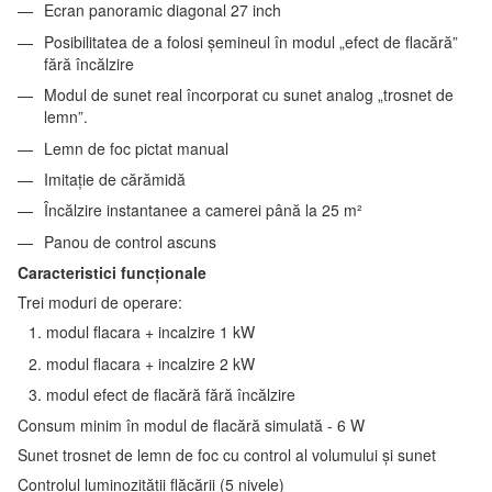
Ecran panoramic diagonal 27 inch
Posibilitatea de a folosi șemineul în modul „efect de flacără”
fără încălzire
Modul de sunet real încorporat cu sunet analog „trosnet de
lemn”.
Lemn de foc pictat manual
Imitație de cărămidă
Încălzire instantanee a camerei până la 25 m²
Panou de control ascuns
Caracteristici funcționale
Trei moduri de operare:
modul flacara + incalzire 1 kW
modul flacara + incalzire 2 kW
modul efect de flacără fără încălzire
Consum minim în modul de flacără simulată - 6 W
Sunet trosnet de lemn de foc cu control al volumului și sunet
Controlul luminozității flăcării (5 nivele)