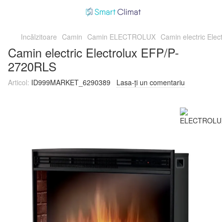
Incălzitoare
Camin
Camin ELECTROLUX
Camin electric Ele
Camin electric Electrolux EFP/P-
2720RLS
Articol:
ID999MARKET_6290389
Lasa-ți un comentariu