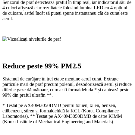
Senzorul de praf detectează praful în timp real, iar indicatorul său de
4 culori afișează clar rezultatele folosind lumina LED cu 4 opțiuni
de culoare, astfel încât să puteți spune instantaneu cât de curat este
aerul.
Reduce peste 99% PM2.5
Sistemul de curățare în trei etape menține aerul curat. Extrage
particule mari de praf precum polenul, dezodorizează aerul și reduce
diferite gaze dăunătoare, cum ar fi formaldehida * și captează peste
99% din praful ultrafin **.
* Testat pe AX40M3050DMD pentru toluen, xilen, benzen,
etilbenzen, stiren și formaldehidă la KCL (Korea Compliance
Laboratories). ** Testat pe AX40M3050DMD de către KIMM
(Korea Institute of Mechanical Engineering and Materials).