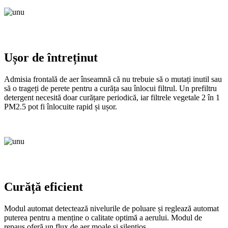
Ușor de întreținut
Admisia frontală de aer înseamnă că nu trebuie să o mutați inutil sau
să o trageți de perete pentru a curăța sau înlocui filtrul. Un prefiltru
detergent necesită doar curățare periodică, iar filtrele vegetale 2 în 1
PM2.5 pot fi înlocuite rapid și ușor.
Curăță eficient
Modul automat detectează nivelurile de poluare și reglează automat
puterea pentru a menține o calitate optimă a aerului. Modul de
repaus oferă un flux de aer moale și silențios.