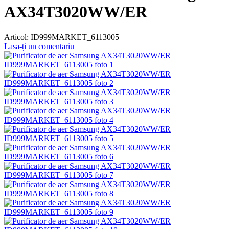
AX34T3020WW/ER
Articol:
ID999MARKET_6113005
Lasa-ți un comentariu