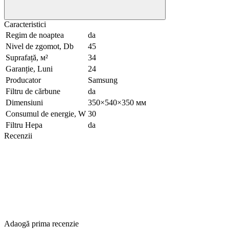
Caracteristici
Regim de noaptea
da
Nivel de zgomot, Db
45
Suprafață, м²
34
Garanție, Luni
24
Producator
Samsung
Filtru de cărbune
da
Dimensiuni
350×540×350 мм
Consumul de energie, W
30
Filtru Hepa
da
Recenzii
Adaogă prima recenzie