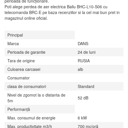
perioadă de funcționare.
Poti alege perdea de aer electrica Ballu BHC-L10-S06 cu
telecomanda BRC-E pe baza recenziilor si la cel mai bun pret in
magazinul online oficial.
Principal
Marca
DANS
Perioada de garantie
24 de luni
Tara de origine
RUSIA
Culoarea carcasei
alb
Consumator
clasa de consumatori
Standard
Nivel de zgomot la o distanta de
52 dB
5m
Performanţă
Max. consumul de energie
6 kW
Max. productivitate m3/h
700 mc/oră