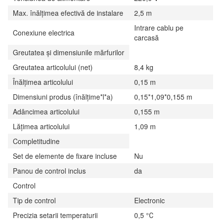
Max. înălțimea efectivă de instalare
2,5 m
Intrare cablu pe
Conexiune electrica
carcasă
Greutatea și dimensiunile mărfurilor
Greutatea articolului (net)
8,4 kg
Înălțimea articolului
0,15 m
Dimensiuni produs (înălțime*l*a)
0,15*1,09*0,155 m
Adâncimea articolului
0,155 m
Lățimea articolului
1,09 m
Completitudine
Set de elemente de fixare incluse
Nu
Panou de control inclus
da
Control
Tip de control
Electronic
Precizia setarii temperaturii
0,5 °С