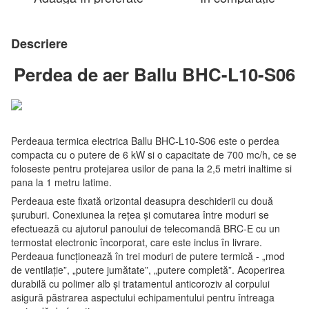
Descriere
Perdea de aer Ballu BHC-L10-S06
Perdeaua termica electrica Ballu BHC-L10-S06 este o perdea
compacta cu o putere de 6 kW si o capacitate de 700 mc/h, ce se
foloseste pentru protejarea usilor de pana la 2,5 metri inaltime si
pana la 1 metru latime.
Perdeaua este fixată orizontal deasupra deschiderii cu două
șuruburi. Conexiunea la rețea și comutarea între moduri se
efectuează cu ajutorul panoului de telecomandă BRC-E cu un
termostat electronic încorporat, care este inclus în livrare.
Perdeaua funcționează în trei moduri de putere termică - „mod
de ventilație”, „putere jumătate”, „putere completă”. Acoperirea
durabilă cu polimer alb și tratamentul anticoroziv al corpului
asigură păstrarea aspectului echipamentului pentru întreaga