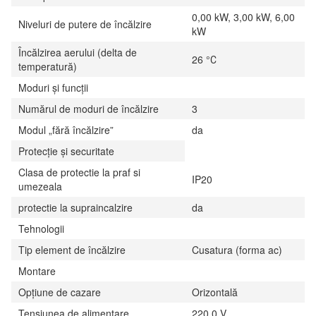
0,00 kW, 3,00 kW, 6,00
Niveluri de putere de încălzire
kW
Încălzirea aerului (delta de
26 °С
temperatură)
Moduri și funcții
Numărul de moduri de încălzire
3
Modul „fără încălzire”
da
Protecție și securitate
Clasa de protectie la praf si
IP20
umezeala
protectie la supraincalzire
da
Tehnologii
Tip element de încălzire
Cusatura (forma ac)
Montare
Opțiune de cazare
Orizontală
Tensiunea de alimentare
220,0 V