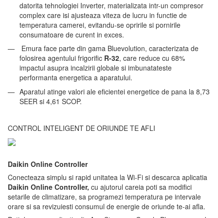
datorita tehnologiei Inverter, materializata intr-un compresor
complex care isi ajusteaza viteza de lucru in functie de
temperatura camerei, evitandu-se opririle si pornirile
consumatoare de curent in exces.
Emura face parte din gama Bluevolution, caracterizata de
folosirea agentului frigorific
R-32
, care reduce cu 68%
impactul asupra incalzirii globale si imbunatateste
performanta energetica a aparatului.
Aparatul atinge valori ale eficientei energetice de pana la 8,73
SEER si 4,61 SCOP.
CONTROL INTELIGENT DE ORIUNDE TE AFLI
Daikin Online Controller
Conecteaza simplu si rapid unitatea la Wi-Fi si descarca aplicatia
Daikin Online Controller,
cu ajutorul careia poti sa modifici
setarile de climatizare, sa programezi temperatura pe intervale
orare si sa revizuiesti consumul de energie de oriunde te-ai afla.