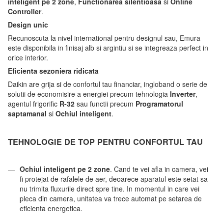
inteligent pe 2 zone
,
Functionarea silentioasa
si
Online
Controller
.
Design unic
Recunoscuta la nivel international pentru designul sau, Emura
este disponibila in finisaj alb si argintiu si se integreaza perfect in
orice interior.
Eficienta sezoniera ridicata
Daikin are grija si de confortul tau financiar, ingloband o serie de
solutii de economisire a energiei precum tehnologia
Inverter
,
agentul frigorific
R-32
sau functii precum
Programatorul
saptamanal
si
Ochiul inteligent
.
TEHNOLOGIE DE TOP PENTRU CONFORTUL TAU
Ochiul inteligent pe 2 zone
. Cand te vei afla in camera, vei
fi protejat de rafalele de aer, deoarece aparatul este setat sa
nu trimita fluxurile direct spre tine. In momentul in care vei
pleca din camera, unitatea va trece automat pe setarea de
eficienta energetica.