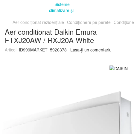
Aer condiționat rezidențiale
Condiționere pe perete
Condițione
Aer conditionat Daikin Emura
FTXJ20AW / RXJ20A White
Articol:
ID999MARKET_5926378
Lasa-ți un comentariu