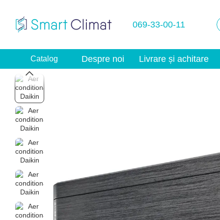
Mergi la conținutul principal
069-33-00-11
Despre noi
Livrare și achitare
Catalog