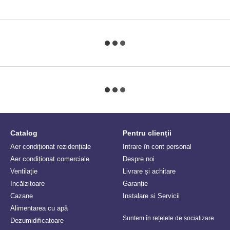
Catalog
Pentru clienții
Aer condiționat rezidențiale
Intrare în cont personal
Aer condiționat comerciale
Despre noi
Ventilație
Livrare și achitare
Incălzitoare
Garanție
Сazane
Instalare si Servicii
Alimentarea cu apă
Suntem în rețelele de socializare
Dezumidificatoare