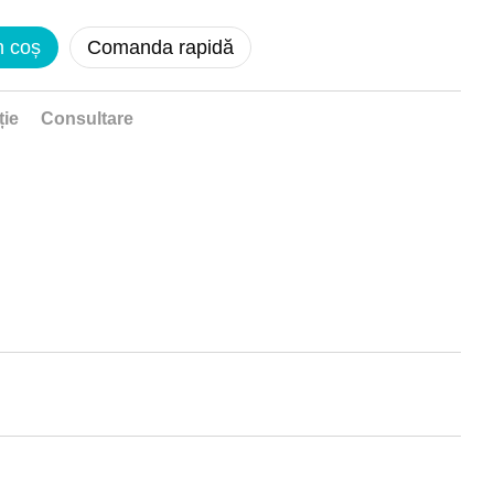
n coș
Comanda rapidă
ție
Consultare