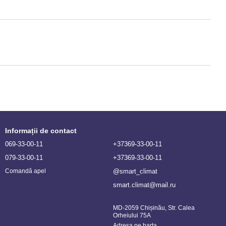
Informații de contact
069-33-00-11
+37369-33-00-11
079-33-00-11
+37369-33-00-11
@smart_climat
Comandă apel
smart.climat@mail.ru
MD-2059 Chișinău, Str. Calea
Orheiului 75A
Adresa pe harta