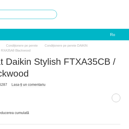
Ro
Condiționere pe perete
Condiționere pe perete DAIKIN
B / RXA35A8 Blackwood
at Daikin Stylish FTXA35CB /
ckwood
6287
Lasa-ți un comentariu
reducerea cumulată