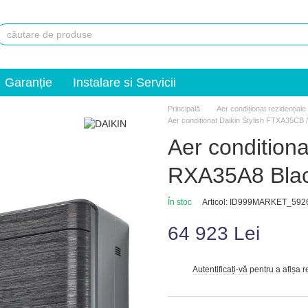
Garanție
Instalare si Servicii
Principală
Aer condiționat rezidențiale
Aer conditionat Daikin Stylish FTXA35C
Aer condition
RXA35A8 Bla
În stoc
Articol: ID999MARKET_592
64 923 Lei
Autentificați-vă
pentru a afișa 
%